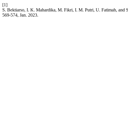
[1]
S. Bektiarso, I. K. Mahardika, M. Fikri, I. M. Putri, U. Fatimah, an
569-574, Jan. 2023.