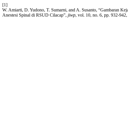
[1]
W. Amiarti, D. Yudono, T. Sumarni, and A. Susanto, “Gambaran Ke
Anestesi Spinal di RSUD Cilacap”,
jiwp
, vol. 10, no. 6, pp. 932-942