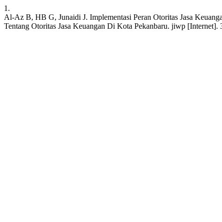
1.
Al-Az B, HB G, Junaidi J. Implementasi Peran Otoritas Jasa Keu
Tentang Otoritas Jasa Keuangan Di Kota Pekanbaru. jiwp [Internet]. 3