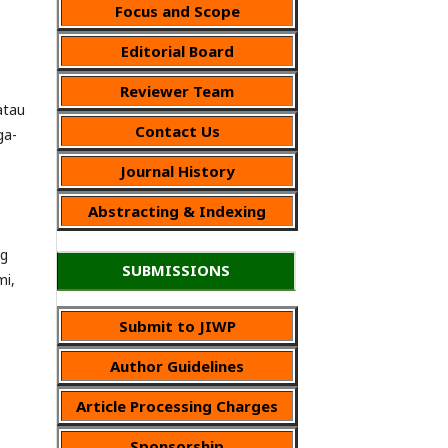
Focus and Scope
Editorial Board
Reviewer Team
atau
Contact Us
ga-
Journal History
Abstracting & Indexing
ng
SUBMISSIONS
mi,
Submit to JIWP
Author Guidelines
Article Processing Charges
Sponsorship