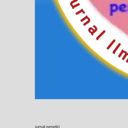
jurnal peneliti