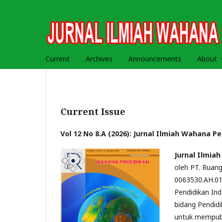
Current
Archives
Announcements
About
Current Issue
Vol 12 No 8.A (2026): Jurnal Ilmiah Wahana P
Jurnal Ilmia
oleh PT. Ruan
0063530.AH.01
Pendidikan Indo
bidang Pendidi
untuk mempubli