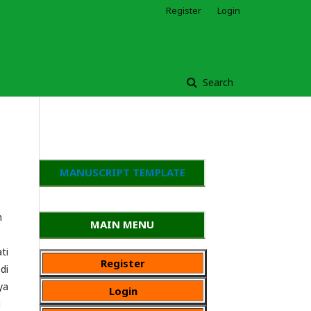
Register
Login
Search
MANUSCRIPT TEMPLATE
n
MAIN MENU
ti
Register
di
ya
Login
u