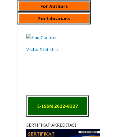
For Authors
For Librarians
Visitor Statistics
E-ISSN 2622-8327
SERTIFIKAT AKREDITASI