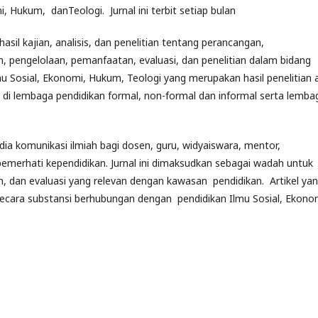
i, Hukum, danTeologi. Jurnal ini terbit setiap bulan
sil kajian, analisis, dan penelitian tentang perancangan,
 pengelolaan, pemanfaatan, evaluasi, dan penelitian dalam bidang
mu Sosial, Ekonomi, Hukum, Teologi yang merupakan hasil penelitian 
w di lembaga pendidikan formal, non-formal dan informal serta lemba
 komunikasi ilmiah bagi dosen, guru, widyaiswara, mentor,
 pemerhati kependidikan. Jurnal ini dimaksudkan sebagai wadah untuk
an, dan evaluasi yang relevan dengan kawasan pendidikan. Artikel ya
l secara substansi berhubungan dengan pendidikan Ilmu Sosial, Ekono