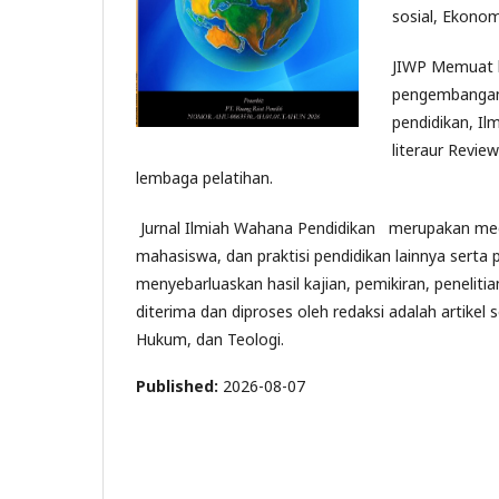
sosial, Ekonom
JIWP Memuat ha
pengembangan,
pendidikan, Il
literaur Revie
lembaga pelatihan.
Jurnal Ilmiah Wahana Pendidikan merupakan media
mahasiswa, dan praktisi pendidikan lainnya serta
menyebarluaskan hasil kajian, pemikiran, peneliti
diterima dan diproses oleh redaksi adalah artike
Hukum, dan Teologi.
Published:
2026-08-07