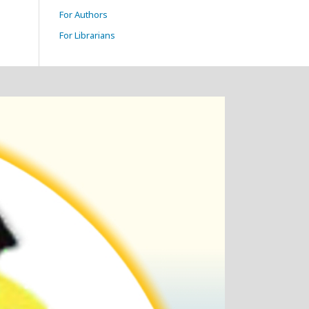
For Authors
For Librarians