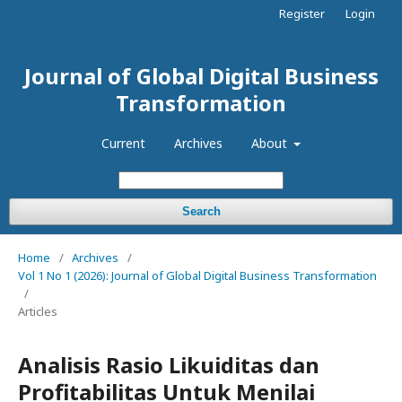
Register
Login
Journal of Global Digital Business
Transformation
Current
Archives
About
Search
Home
/
Archives
/
Vol 1 No 1 (2026): Journal of Global Digital Business Transformation
/
Articles
Analisis Rasio Likuiditas dan
Profitabilitas Untuk Menilai