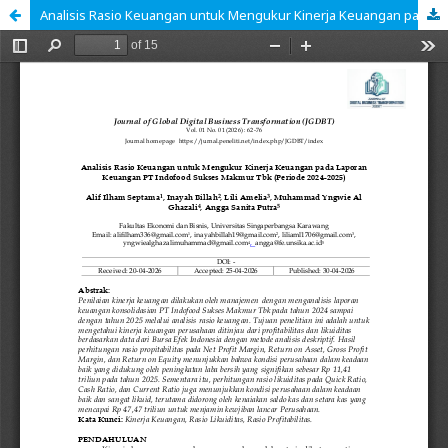
Analisis Rasio Keuangan untuk Mengukur Kinerja Keuangan pada Laporan Keuangan PT Indofood Sukses Makmur Tbk (Periode 2024-2025)