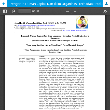
Pengaruh Human Capital Dan Iklim Organisasi Terhadap Produktivitas Kerja Karyawan