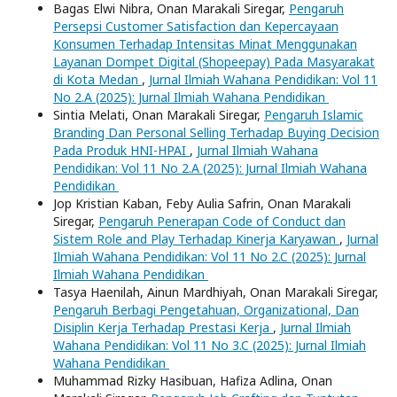
Bagas Elwi Nibra, Onan Marakali Siregar,
Pengaruh
Persepsi Customer Satisfaction dan Kepercayaan
Konsumen Terhadap Intensitas Minat Menggunakan
Layanan Dompet Digital (Shopeepay) Pada Masyarakat
di Kota Medan
,
Jurnal Ilmiah Wahana Pendidikan: Vol 11
No 2.A (2025): Jurnal Ilmiah Wahana Pendidikan
Sintia Melati, Onan Marakali Siregar,
Pengaruh Islamic
Branding Dan Personal Selling Terhadap Buying Decision
Pada Produk HNI-HPAI
,
Jurnal Ilmiah Wahana
Pendidikan: Vol 11 No 2.A (2025): Jurnal Ilmiah Wahana
Pendidikan
Jop Kristian Kaban, Feby Aulia Safrin, Onan Marakali
Siregar,
Pengaruh Penerapan Code of Conduct dan
Sistem Role and Play Terhadap Kinerja Karyawan
,
Jurnal
Ilmiah Wahana Pendidikan: Vol 11 No 2.C (2025): Jurnal
Ilmiah Wahana Pendidikan
Tasya Haenilah, Ainun Mardhiyah, Onan Marakali Siregar,
Pengaruh Berbagi Pengetahuan, Organizational, Dan
Disiplin Kerja Terhadap Prestasi Kerja
,
Jurnal Ilmiah
Wahana Pendidikan: Vol 11 No 3.C (2025): Jurnal Ilmiah
Wahana Pendidikan
Muhammad Rizky Hasibuan, Hafiza Adlina, Onan