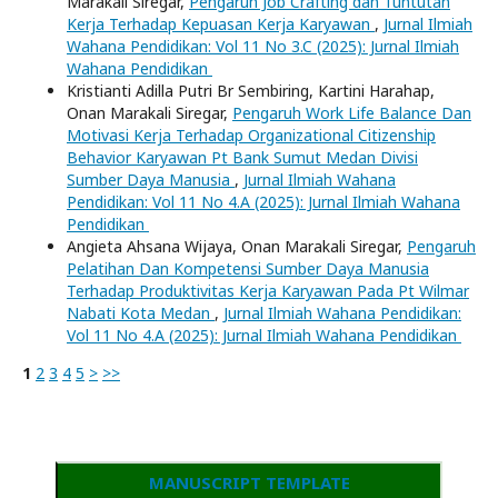
Marakali Siregar,
Pengaruh Job Crafting dan Tuntutan
Kerja Terhadap Kepuasan Kerja Karyawan
,
Jurnal Ilmiah
Wahana Pendidikan: Vol 11 No 3.C (2025): Jurnal Ilmiah
Wahana Pendidikan
Kristianti Adilla Putri Br Sembiring, Kartini Harahap,
Onan Marakali Siregar,
Pengaruh Work Life Balance Dan
Motivasi Kerja Terhadap Organizational Citizenship
Behavior Karyawan Pt Bank Sumut Medan Divisi
Sumber Daya Manusia
,
Jurnal Ilmiah Wahana
Pendidikan: Vol 11 No 4.A (2025): Jurnal Ilmiah Wahana
Pendidikan
Angieta Ahsana Wijaya, Onan Marakali Siregar,
Pengaruh
Pelatihan Dan Kompetensi Sumber Daya Manusia
Terhadap Produktivitas Kerja Karyawan Pada Pt Wilmar
Nabati Kota Medan
,
Jurnal Ilmiah Wahana Pendidikan:
Vol 11 No 4.A (2025): Jurnal Ilmiah Wahana Pendidikan
1
2
3
4
5
>
>>
MANUSCRIPT TEMPLATE