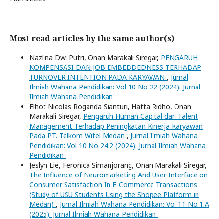
Most read articles by the same author(s)
Nazlina Dwi Putri, Onan Marakali Siregar,
PENGARUH
KOMPENSASI DAN JOB EMBEDDEDNESS TERHADAP
TURNOVER INTENTION PADA KARYAWAN
,
Jurnal
Ilmiah Wahana Pendidikan: Vol 10 No 22 (2024): Jurnal
Ilmiah Wahana Pendidikan
Elhot Nicolas Roganda Sianturi, Hatta Ridho, Onan
Marakali Siregar,
Pengaruh Human Capital dan Talent
Management Terhadap Peningkatan Kinerja Karyawan
Pada PT. Telkom Witel Medan
,
Jurnal Ilmiah Wahana
Pendidikan: Vol 10 No 24.2 (2024): Jurnal Ilmiah Wahana
Pendidikan
Jeslyn Lie, Feronica Simanjorang, Onan Marakali Siregar,
The Influence of Neuromarketing And User Interface on
Consumer Satisfaction In E-Commerce Transactions
(Study of USU Students Using the Shopee Platform in
Medan)
,
Jurnal Ilmiah Wahana Pendidikan: Vol 11 No 1.A
(2025): Jurnal Ilmiah Wahana Pendidikan