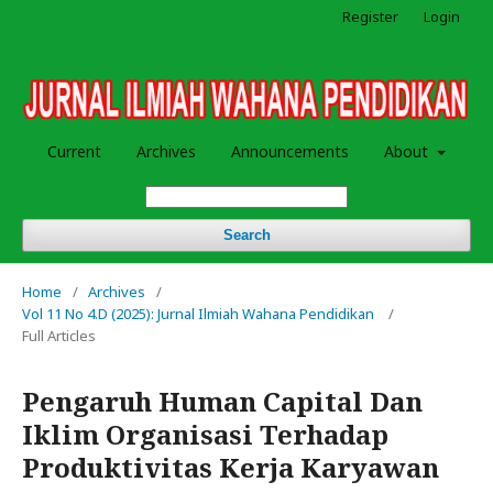
Register
Login
Current
Archives
Announcements
About
Search
Home
/
Archives
/
Vol 11 No 4.D (2025): Jurnal Ilmiah Wahana Pendidikan
/
Full Articles
Pengaruh Human Capital Dan
Iklim Organisasi Terhadap
Produktivitas Kerja Karyawan