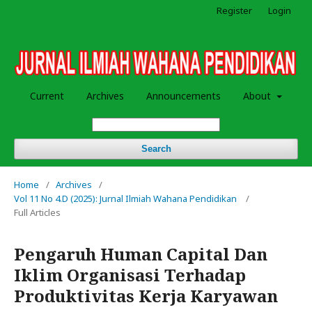
Register
Login
Current
Archives
Announcements
About
Search
Home
/
Archives
/
Vol 11 No 4.D (2025): Jurnal Ilmiah Wahana Pendidikan
/
Full Articles
Pengaruh Human Capital Dan
Iklim Organisasi Terhadap
Produktivitas Kerja Karyawan