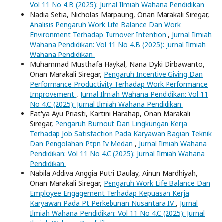
Vol 11 No 4.B (2025): Jurnal Ilmiah Wahana Pendidikan
Nadia Setia, Nicholas Marpaung, Onan Marakali Siregar,
Analisis Pengaruh Work Life Balance Dan Work
Environment Terhadap Turnover Intention
,
Jurnal Ilmiah
Wahana Pendidikan: Vol 11 No 4.B (2025): Jurnal Ilmiah
Wahana Pendidikan
Muhammad Musthafa Haykal, Nana Dyki Dirbawanto,
Onan Marakali Siregar,
Pengaruh Incentive Giving Dan
Performance Productivity Terhadap Work Performance
Improvement
,
Jurnal Ilmiah Wahana Pendidikan: Vol 11
No 4.C (2025): Jurnal Ilmiah Wahana Pendidikan
Fat'ya Ayu Priasti, Kartini Harahap, Onan Marakali
Siregar,
Pengaruh Burnout Dan Lingkungan Kerja
Terhadap Job Satisfaction Pada Karyawan Bagian Teknik
Dan Pengolahan Ptpn Iv Medan
,
Jurnal Ilmiah Wahana
Pendidikan: Vol 11 No 4.C (2025): Jurnal Ilmiah Wahana
Pendidikan
Nabila Addiva Anggia Putri Daulay, Ainun Mardhiyah,
Onan Marakali Siregar,
Pengaruh Work Life Balance Dan
Employee Engagement Terhadap Kepuasan Kerja
Karyawan Pada Pt Perkebunan Nusantara IV
,
Jurnal
Ilmiah Wahana Pendidikan: Vol 11 No 4.C (2025): Jurnal