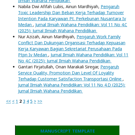
Ilmiah Wahana Pendidikan
Nabila Dwi Afifah Lubis, Ainun Mardhiyah,
Pengaruh
Toxic Leadership Dan Beban Kerja Terhadap Turnover
Intention Pada Karyawan Pt. Perkebunan Nusantara Iv
Medan
,
Jurnal Ilmiah Wahana Pendidikan: Vol 11 No 4.C
(2025): Jurnal Ilmiah Wahana Pendidikan
Nur Azizah, Ainun Mardhiyah,
Pengaruh Work Family
Conflict Dan Dukungan Organisasi Terhadap Kepuasan
Kerja Karyawan Bagian Sekretariat Perusahaan Pada
Ptpn Iv Medan
,
Jurnal Ilmiah Wahana Pendidikan: Vol 11
No 4.C (2025): Jurnal Ilmiah Wahana Pendidikan
Gantari Firjatullah, Onan Marakali Siregar,
Pengaruh
Service Quality, Promotion Dan Level Of Loyality
Terhadap Customer Satisfaction Transportasi Online
,
Jurnal Ilmiah Wahana Pendidikan: Vol 11 No 4.D (2025):
Jurnal Ilmiah Wahana Pendidikan
<<
<
1
2
3
4
5
>
>>
MANUSCRIPT TEMPLATE