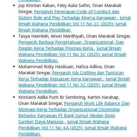
Jop Kristian Kaban, Feby Aulia Safrin, Onan Marakali
Siregar,
Pengaruh Penerapan Code of Conduct dan
Sistem Role and Play Terhadap Kinerja Karyawan
,
Jurnal
Ilmiah Wahana Pendidikan: Vol 11 No 2.C (2025): Jurnal
Ilmiah Wahana Pendidikan
Tasya Haenilah, Ainun Mardhiyah, Onan Marakali Siregar,
Pengaruh Berbagi Pengetahuan, Organizational, Dan
Disiplin Kerja Terhadap Prestasi Kerja
,
Jurnal Ilmiah
Wahana Pendidikan: Vol 11 No 3.C (2025): Jurnal Ilmiah
Wahana Pendidikan
Muhammad Rizky Hasibuan, Hafiza Adlina, Onan
Marakali Siregar,
Pengaruh Job Crafting dan Tuntutan
Kerja Terhadap Kepuasan Kerja Karyawan
,
Jurnal Ilmiah
Wahana Pendidikan: Vol 11 No 3.C (2025): Jurnal Ilmiah
Wahana Pendidikan
Kristianti Adilla Putri Br Sembiring, Kartini Harahap,
Onan Marakali Siregar,
Pengaruh Work Life Balance Dan
Motivasi Kerja Terhadap Organizational Citizenship
Behavior Karyawan Pt Bank Sumut Medan Divisi
Sumber Daya Manusia
,
Jurnal Ilmiah Wahana
Pendidikan: Vol 11 No 4.A (2025): Jurnal Ilmiah Wahana
Pendidikan