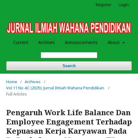
Register
Login
Current
Archives
Announcements
About
Search
Home
/
Archives
/
Vol 11 No 4.C (2025): Jurnal Ilmiah Wahana Pendidikan
/
Full Articles
Pengaruh Work Life Balance Dan
Employee Engagement Terhadap
Kepuasan Kerja Karyawan Pada