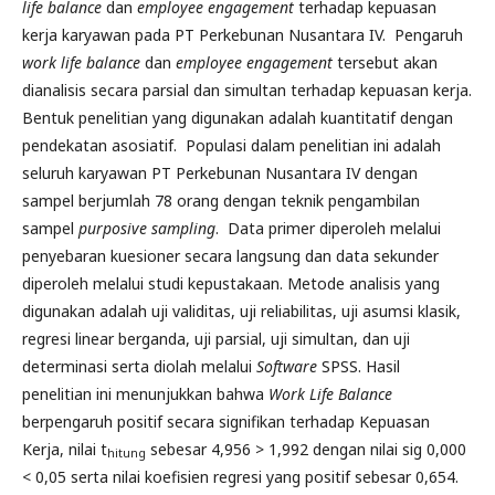
life balance
dan
employee engagement
terhadap kepuasan
kerja karyawan pada PT Perkebunan Nusantara IV. Pengaruh
work life balance
dan
employee engagement
tersebut akan
dianalisis secara parsial dan simultan terhadap kepuasan kerja.
Bentuk penelitian yang digunakan adalah kuantitatif dengan
pendekatan asosiatif. Populasi dalam penelitian ini adalah
seluruh karyawan PT Perkebunan Nusantara IV dengan
sampel berjumlah 78 orang dengan teknik pengambilan
sampel
purposive sampling
. Data primer diperoleh melalui
penyebaran kuesioner secara langsung dan data sekunder
diperoleh melalui studi kepustakaan. Metode analisis yang
digunakan adalah uji validitas, uji reliabilitas, uji asumsi klasik,
regresi linear berganda, uji parsial, uji simultan, dan uji
determinasi serta diolah melalui
Software
SPSS. Hasil
penelitian ini menunjukkan bahwa
Work Life Balance
berpengaruh positif secara signifikan terhadap Kepuasan
Kerja, nilai t
sebesar 4,956 > 1,992 dengan nilai sig 0,000
hitung
< 0,05 serta nilai koefisien regresi yang positif sebesar 0,654.