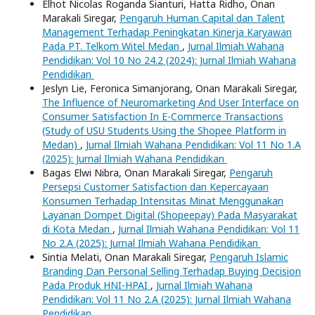
Elhot Nicolas Roganda Sianturi, Hatta Ridho, Onan
Marakali Siregar,
Pengaruh Human Capital dan Talent
Management Terhadap Peningkatan Kinerja Karyawan
Pada PT. Telkom Witel Medan
,
Jurnal Ilmiah Wahana
Pendidikan: Vol 10 No 24.2 (2024): Jurnal Ilmiah Wahana
Pendidikan
Jeslyn Lie, Feronica Simanjorang, Onan Marakali Siregar,
The Influence of Neuromarketing And User Interface on
Consumer Satisfaction In E-Commerce Transactions
(Study of USU Students Using the Shopee Platform in
Medan)
,
Jurnal Ilmiah Wahana Pendidikan: Vol 11 No 1.A
(2025): Jurnal Ilmiah Wahana Pendidikan
Bagas Elwi Nibra, Onan Marakali Siregar,
Pengaruh
Persepsi Customer Satisfaction dan Kepercayaan
Konsumen Terhadap Intensitas Minat Menggunakan
Layanan Dompet Digital (Shopeepay) Pada Masyarakat
di Kota Medan
,
Jurnal Ilmiah Wahana Pendidikan: Vol 11
No 2.A (2025): Jurnal Ilmiah Wahana Pendidikan
Sintia Melati, Onan Marakali Siregar,
Pengaruh Islamic
Branding Dan Personal Selling Terhadap Buying Decision
Pada Produk HNI-HPAI
,
Jurnal Ilmiah Wahana
Pendidikan: Vol 11 No 2.A (2025): Jurnal Ilmiah Wahana
Pendidikan