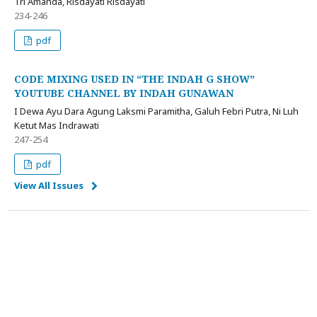
Tri Amanda, Risdayati Risdayati
234-246
pdf
CODE MIXING USED IN “THE INDAH G SHOW”
YOUTUBE CHANNEL BY INDAH GUNAWAN
I Dewa Ayu Dara Agung Laksmi Paramitha, Galuh Febri Putra, Ni Luh
Ketut Mas Indrawati
247-254
pdf
View All Issues