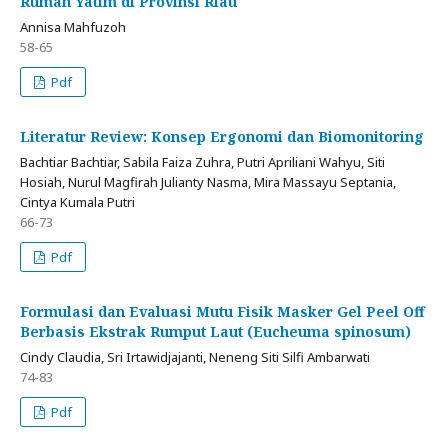
Rumah Yatim di Provinsi Riau
Annisa Mahfuzoh
58-65
Pdf
Literatur Review: Konsep Ergonomi dan Biomonitoring
Bachtiar Bachtiar, Sabila Faiza Zuhra, Putri Apriliani Wahyu, Siti
Hosiah, Nurul Magfirah Julianty Nasma, Mira Massayu Septania,
Cintya Kumala Putri
66-73
Pdf
Formulasi dan Evaluasi Mutu Fisik Masker Gel Peel Off
Berbasis Ekstrak Rumput Laut (Eucheuma spinosum)
Cindy Claudia, Sri Irtawidjajanti, Neneng Siti Silfi Ambarwati
74-83
Pdf