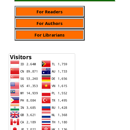
For Readers
For Authors
For Librarians