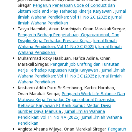
Siregar,
Pengaruh Penerapan Code of Conduct dan
Sistem Role and Play Terhadap Kinerja Karyawan
,
Jurnal
Ilmiah Wahana Pendidikan: Vol 11 No 2.C (2025): Jurnal
Ilmiah Wahana Pendidikan
Tasya Haenilah, Ainun Mardhiyah, Onan Marakali Siregar,
Pengaruh Berbagi Pengetahuan, Organizational, Dan
Disiplin Kerja Terhadap Prestasi Kerja
,
Jurnal Ilmiah
Wahana Pendidikan: Vol 11 No 3.C (2025): Jurnal Ilmiah
Wahana Pendidikan
Muhammad Rizky Hasibuan, Hafiza Adlina, Onan
Marakali Siregar,
Pengaruh Job Crafting dan Tuntutan
Kerja Terhadap Kepuasan Kerja Karyawan
,
Jurnal Ilmiah
Wahana Pendidikan: Vol 11 No 3.C (2025): Jurnal Ilmiah
Wahana Pendidikan
Kristianti Adilla Putri Br Sembiring, Kartini Harahap,
Onan Marakali Siregar,
Pengaruh Work Life Balance Dan
Motivasi Kerja Terhadap Organizational Citizenship
Behavior Karyawan Pt Bank Sumut Medan Divisi
Sumber Daya Manusia
,
Jurnal Ilmiah Wahana
Pendidikan: Vol 11 No 4.A (2025): Jurnal Ilmiah Wahana
Pendidikan
Angieta Ahsana Wijaya, Onan Marakali Siregar,
Pengaruh