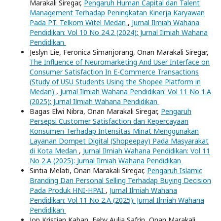
Marakali Siregar,
Pengaruh Human Capital dan Talent
Management Terhadap Peningkatan Kinerja Karyawan
Pada PT. Telkom Witel Medan
,
Jurnal Ilmiah Wahana
Pendidikan: Vol 10 No 24.2 (2024): Jurnal Ilmiah Wahana
Pendidikan
Jeslyn Lie, Feronica Simanjorang, Onan Marakali Siregar,
The Influence of Neuromarketing And User Interface on
Consumer Satisfaction In E-Commerce Transactions
(Study of USU Students Using the Shopee Platform in
Medan)
,
Jurnal Ilmiah Wahana Pendidikan: Vol 11 No 1.A
(2025): Jurnal Ilmiah Wahana Pendidikan
Bagas Elwi Nibra, Onan Marakali Siregar,
Pengaruh
Persepsi Customer Satisfaction dan Kepercayaan
Konsumen Terhadap Intensitas Minat Menggunakan
Layanan Dompet Digital (Shopeepay) Pada Masyarakat
di Kota Medan
,
Jurnal Ilmiah Wahana Pendidikan: Vol 11
No 2.A (2025): Jurnal Ilmiah Wahana Pendidikan
Sintia Melati, Onan Marakali Siregar,
Pengaruh Islamic
Branding Dan Personal Selling Terhadap Buying Decision
Pada Produk HNI-HPAI
,
Jurnal Ilmiah Wahana
Pendidikan: Vol 11 No 2.A (2025): Jurnal Ilmiah Wahana
Pendidikan
Jop Kristian Kaban, Feby Aulia Safrin, Onan Marakali