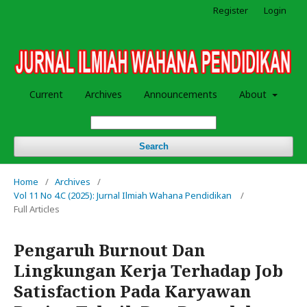
Register
Login
Current
Archives
Announcements
About
Search
Home
/
Archives
/
Vol 11 No 4.C (2025): Jurnal Ilmiah Wahana Pendidikan
/
Full Articles
Pengaruh Burnout Dan
Lingkungan Kerja Terhadap Job
Satisfaction Pada Karyawan