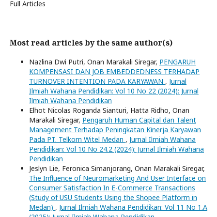
Full Articles
Most read articles by the same author(s)
Nazlina Dwi Putri, Onan Marakali Siregar,
PENGARUH
KOMPENSASI DAN JOB EMBEDDEDNESS TERHADAP
TURNOVER INTENTION PADA KARYAWAN
,
Jurnal
Ilmiah Wahana Pendidikan: Vol 10 No 22 (2024): Jurnal
Ilmiah Wahana Pendidikan
Elhot Nicolas Roganda Sianturi, Hatta Ridho, Onan
Marakali Siregar,
Pengaruh Human Capital dan Talent
Management Terhadap Peningkatan Kinerja Karyawan
Pada PT. Telkom Witel Medan
,
Jurnal Ilmiah Wahana
Pendidikan: Vol 10 No 24.2 (2024): Jurnal Ilmiah Wahana
Pendidikan
Jeslyn Lie, Feronica Simanjorang, Onan Marakali Siregar,
The Influence of Neuromarketing And User Interface on
Consumer Satisfaction In E-Commerce Transactions
(Study of USU Students Using the Shopee Platform in
Medan)
,
Jurnal Ilmiah Wahana Pendidikan: Vol 11 No 1.A
(2025): Jurnal Ilmiah Wahana Pendidikan