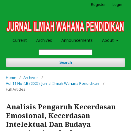
Register
Login
Current
Archives
Announcements
About
Search
Home
/
Archives
/
Vol 11 No 4.B (2025): Jurnal Ilmiah Wahana Pendidikan
/
Full Articles
Analisis Pengaruh Kecerdasan
Emosional, Kecerdasan
Intelektual Dan Budaya