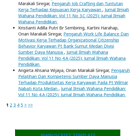
Marakali Siregar,
Pengaruh Job Crafting dan Tuntutan
Kerja Terhadap Kepuasan Kerja Karyawan
,
Jurnal Ilmiah
Wahana Pendidikan: Vol 11 No 3.C (2025): Jurnal Ilmiah
Wahana Pendidikan
Kristianti Adilla Putri Br Sembiring, Kartini Harahap,
Onan Marakali Siregar,
Pengaruh Work Life Balance Dan
Motivasi Kerja Terhadap Organizational Citizenship
Behavior Karyawan Pt Bank Sumut Medan Divisi
Sumber Daya Manusia
,
Jurnal Ilmiah Wahana
Pendidikan: Vol 11 No 4.A (2025): Jurnal Ilmiah Wahana
Pendidikan
Angieta Ahsana Wijaya, Onan Marakali Siregar,
Pengaruh
Pelatihan Dan Kompetensi Sumber Daya Manusia
Terhadap Produktivitas Kerja Karyawan Pada Pt Wilmar
Nabati Kota Medan
,
Jurnal Ilmiah Wahana Pendidikan:
Vol 11 No 4.A (2025): Jurnal Ilmiah Wahana Pendidikan
1
2
3
4
5
>
>>
MANUSCRIPT TEMPLATE