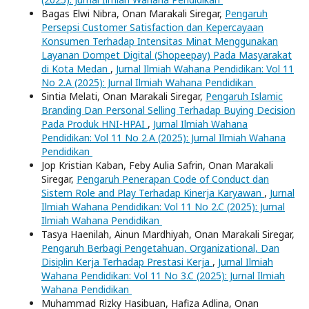
Bagas Elwi Nibra, Onan Marakali Siregar,
Pengaruh
Persepsi Customer Satisfaction dan Kepercayaan
Konsumen Terhadap Intensitas Minat Menggunakan
Layanan Dompet Digital (Shopeepay) Pada Masyarakat
di Kota Medan
,
Jurnal Ilmiah Wahana Pendidikan: Vol 11
No 2.A (2025): Jurnal Ilmiah Wahana Pendidikan
Sintia Melati, Onan Marakali Siregar,
Pengaruh Islamic
Branding Dan Personal Selling Terhadap Buying Decision
Pada Produk HNI-HPAI
,
Jurnal Ilmiah Wahana
Pendidikan: Vol 11 No 2.A (2025): Jurnal Ilmiah Wahana
Pendidikan
Jop Kristian Kaban, Feby Aulia Safrin, Onan Marakali
Siregar,
Pengaruh Penerapan Code of Conduct dan
Sistem Role and Play Terhadap Kinerja Karyawan
,
Jurnal
Ilmiah Wahana Pendidikan: Vol 11 No 2.C (2025): Jurnal
Ilmiah Wahana Pendidikan
Tasya Haenilah, Ainun Mardhiyah, Onan Marakali Siregar,
Pengaruh Berbagi Pengetahuan, Organizational, Dan
Disiplin Kerja Terhadap Prestasi Kerja
,
Jurnal Ilmiah
Wahana Pendidikan: Vol 11 No 3.C (2025): Jurnal Ilmiah
Wahana Pendidikan
Muhammad Rizky Hasibuan, Hafiza Adlina, Onan