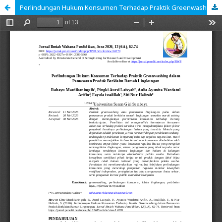
Perlindungan Hukum Konsumen Terhadap Praktik Greenwashing dalam Pemasaran Produk Berklaim Ramah Lingkungan