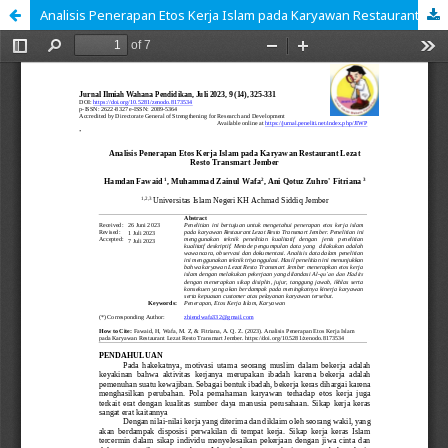
Analisis Penerapan Etos Kerja Islam pada Karyawan Restaurant Lezat Resto Transmart Jember