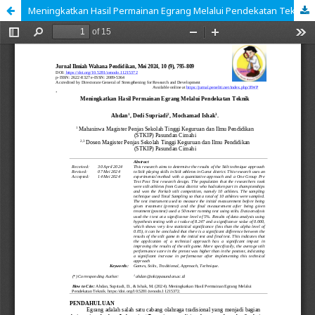
Meningkatkan Hasil Permainan Egrang Melalui Pendekatan Teknik