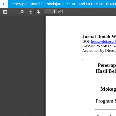
Penerapan Model Pembelajaran Picture And Picture Untuk Men