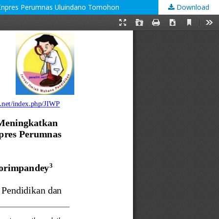
SD Inpres Perumnas Uluindano Tomohon
Download