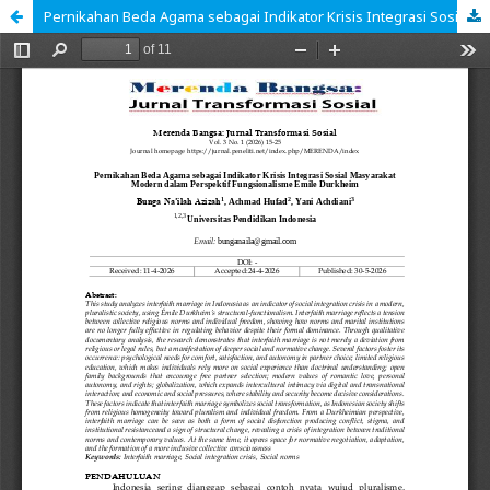
Pernikahan Beda Agama sebagai Indikator Krisis Integrasi Sosial Masyarakat Modern dalam Perspektif Fungsionalisme Emile Durkheim