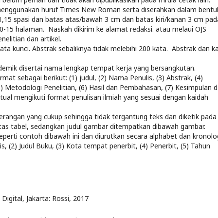
menggunakan huruf Times New Roman serta diserahkan dalam bentu
 1,15 spasi dan batas atas/bawah 3 cm dan batas kiri/kanan 3 cm pad
0-15 halaman. Naskah dikirim ke alamat redaksi. atau melaui OJS
elitian dan artikel.
ata kunci. Abstrak sebaliknya tidak melebihi 200 kata. Abstrak dan k
emik disertai nama lengkap tempat kerja yang bersangkutan.
mat sebagai berikut: (1) judul, (2) Nama Penulis, (3) Abstrak, (4)
5) Metodologi Penelitian, (6) Hasil dan Pembahasan, (7) Kesimpulan 
tual mengikuti format penulisan ilmiah yang sesuai dengan kaidah
keterangan yang cukup sehingga tidak tergantung teks dan diketik pada
iatas tabel, sedangkan judul gambar ditempatkan dibawah gambar.
seperti contoh dibawah ini dan diurutkan secara alphabet dan kronolog
, (2) Judul Buku, (3) Kota tempat penerbit, (4) Penerbit, (5) Tahun
Digital, Jakarta: Rossi, 2017