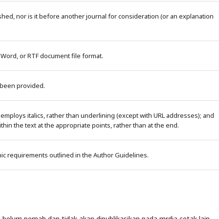
ed, nor is it before another journal for consideration (or an explanation
 Word, or RTF document file format.
 been provided.
 employs italics, rather than underlining (except with URL addresses); and
within the text at the appropriate points, rather than at the end.
phic requirements outlined in the Author Guidelines.
 belum pernah dan tidak akan dipublikasikan pada mrdia cetak lain.