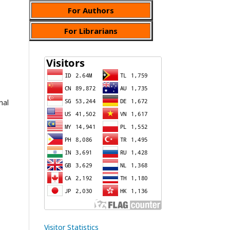
For Authors
For Librarians
nal
Visitor Statistics