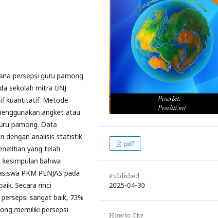
mana persepsi guru pamong
a sekolah mitra UNJ
if kuantitatif. Metode
 menggunakan angket atau
 guru pamong. Data
 dengan analisis statistik
pdf
enelitian yang telah
ik kesimpulan bahwa
hasiswa PKM PENJAS pada
Published
2025-04-30
aik. Secara rinci
persepsi sangat baik, 73%
ong memiliki persepsi
How to Cite