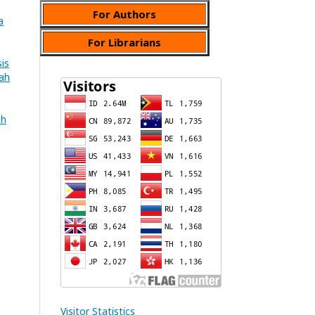
For Authors
a
For Librarians
is
iah
ah
Visitor Statistics