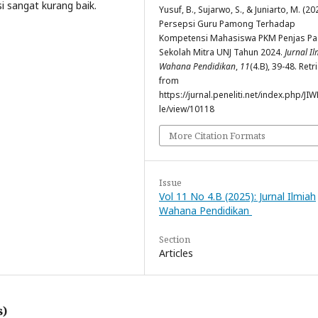
i sangat kurang baik.
Yusuf, B., Sujarwo, S., & Juniarto, M. (20
Persepsi Guru Pamong Terhadap
Kompetensi Mahasiswa PKM Penjas P
Sekolah Mitra UNJ Tahun 2024.
Jurnal I
Wahana Pendidikan
,
11
(4.B), 39-48. Ret
from
https://jurnal.peneliti.net/index.php/JIW
le/view/10118
More Citation Formats
Issue
Vol 11 No 4.B (2025): Jurnal Ilmiah
Wahana Pendidikan
Section
Articles
s)