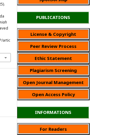
25).
ada
PUBLICATIONS
lmiah
rieved
License & Copyright
P/artic
Peer Review Process
Ethic Statement
Plagiarism Screening
Open Journal Management
Open Access Policy
INFORMATIONS
For Readers