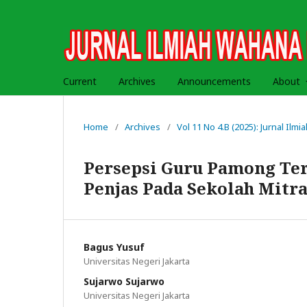
Current
Archives
Announcements
About
Home
/
Archives
/
Vol 11 No 4.B (2025): Jurnal Il
Persepsi Guru Pamong T
Penjas Pada Sekolah Mitr
Bagus Yusuf
Universitas Negeri Jakarta
Sujarwo Sujarwo
Universitas Negeri Jakarta