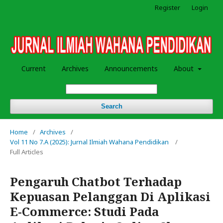
Register
Login
Current
Archives
Announcements
About
Search
Home
/
Archives
/
Vol 11 No 7.A (2025): Jurnal Ilmiah Wahana Pendidikan
/
Full Articles
Pengaruh Chatbot Terhadap
Kepuasan Pelanggan Di Aplikasi
E-Commerce: Studi Pada