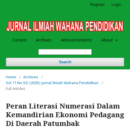
Register
Login
Current
Archives
Announcements
About
Search
Home
/
Archives
/
Vol 11 No 9.D (2025): Jurnal Ilmiah Wahana Pendidikan
/
Full Articles
Peran Literasi Numerasi Dalam
Kemandirian Ekonomi Pedagang
Di Daerah Patumbak