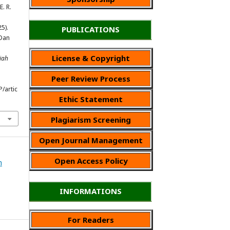
E. R.
25).
PUBLICATIONS
Dan
License & Copyright
iah
Peer Review Process
P/artic
Ethic Statement
Plagiarism Screening
Open Journal Management
Open Access Policy
h
INFORMATIONS
For Readers