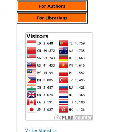
For Authors
For Librarians
Visitor Statistics