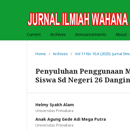
Current
Archives
Announcements
About
Home
/
Archives
/
Vol 11 No 10.A (2025): Jurnal I
Penyuluhan Penggunaan Me
Siswa Sd Negeri 26 Dangi
Helmy Syakh Alam
Universitas Primakara
Anak Agung Gede Adi Mega Putra
Universitas Primakara