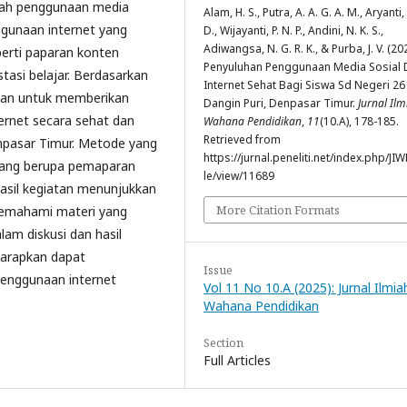
alah penggunaan media
Alam, H. S., Putra, A. A. G. A. M., Aryanti, 
ggunaan internet yang
D., Wijayanti, P. N. P., Andini, N. K. S.,
Adiwangsa, N. G. R. K., & Purba, J. V. (20
perti paparan konten
Penyuluhan Penggunaan Media Sosial 
tasi belajar. Berdasarkan
Internet Sehat Bagi Siswa Sd Negeri 26
ujuan untuk memberikan
Dangin Puri, Denpasar Timur.
Jurnal Ilm
ernet secara sehat dan
Wahana Pendidikan
,
11
(10.A), 178-185.
Retrieved from
npasar Timur. Metode yang
https://jurnal.peneliti.net/index.php/JIW
 yang berupa pemaparan
le/view/11689
Hasil kegiatan menunjukkan
More Citation Formats
emahami materi yang
lam diskusi dan hasil
harapkan dapat
Issue
penggunaan internet
Vol 11 No 10.A (2025): Jurnal Ilmia
Wahana Pendidikan
Section
Full Articles