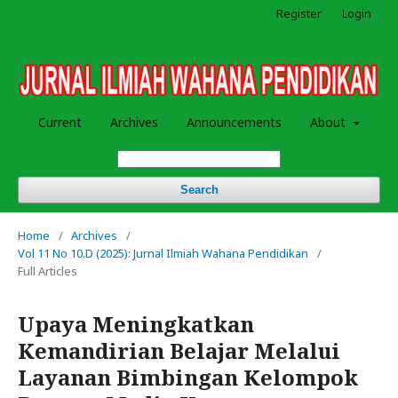
Register
Login
Current
Archives
Announcements
About
Search
Home
/
Archives
/
Vol 11 No 10.D (2025): Jurnal Ilmiah Wahana Pendidikan
/
Full Articles
Upaya Meningkatkan
Kemandirian Belajar Melalui
Layanan Bimbingan Kelompok