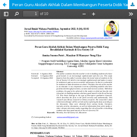
Peran Guru Akidah Akhlak Dalam Membangun Peserta Didik Yang Berakhlakul Karimah Di Era Society 5.0