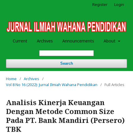
Register
Login
Current
Archives
Announcements
About
Search
Home
/
Archives
/
Vol 8 No 16 (2022): Jurnal Ilmiah Wahana Pendidikan
/
Full Articles
Analisis Kinerja Keuangan
Dengan Metode Common Size
Pada PT. Bank Mandiri (Persero)
TBK