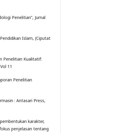
ogi Penelitian”, Jurnal
Pendidikan Islam, (Ciputat
enelitian Kualitatif:
Vol 11
aporan Penelitian
masin : Antasari Press,
a pembentukan karakter,
h fokus penjelasan tentang