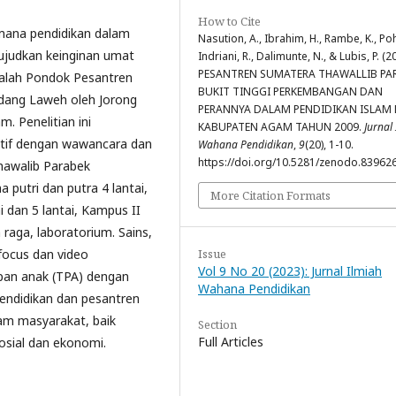
How to Cite
mana pendidikan dalam
Nasution, A., Ibrahim, H., Rambe, K., Poh
judkan keinginan umat
Indriani, R., Dalimunte, N., & Lubis, P. (2
PESANTREN SUMATERA THAWALLIB PA
adalah Pondok Pesantren
BUKIT TINGGI PERKEMBANGAN DAN
adang Laweh oleh Jorong
PERANNYA DALAM PENDIDIKAN ISLAM 
 Penelitian ini
KABUPATEN AGAM TAHUN 2009.
Jurnal
atif dengan wawancara dan
Wahana Pendidikan
,
9
(20), 1-10.
https://doi.org/10.5281/zenodo.83962
hawalib Parabek
 putri dan putra 4 lantai,
More Citation Formats
 dan 5 lantai, Kampus II
 raga, laboratorium. Sains,
Issue
nfocus dan video
Vol 9 No 20 (2023): Jurnal Ilmiah
ipan anak (TPA) dengan
Wahana Pendidikan
endidikan dan pesantren
am masyarakat, baik
Section
Full Articles
osial dan ekonomi.