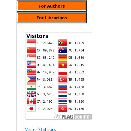
For Authors
For Librarians
Visitor Statistics