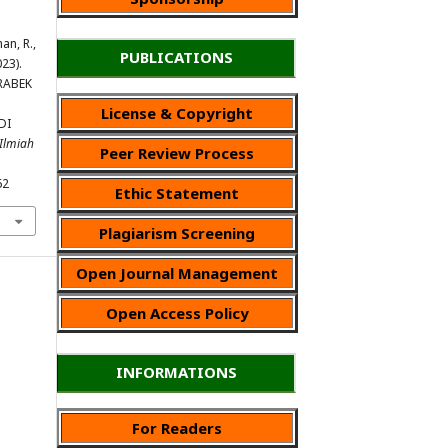
an, R.,
PUBLICATIONS
023).
RABEK
License & Copyright
DI
 Ilmiah
Peer Review Process
62
Ethic Statement
Plagiarism Screening
Open Journal Management
Open Access Policy
INFORMATIONS
For Readers