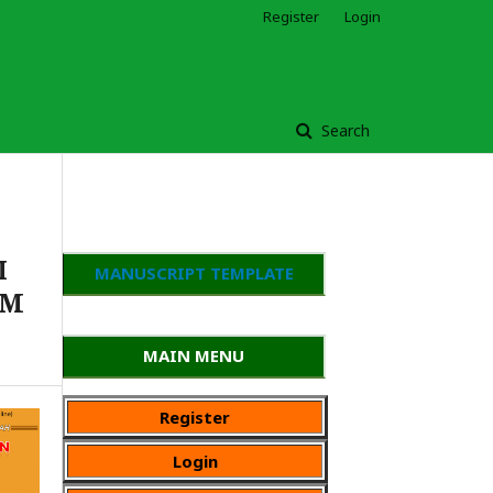
Register
Login
Search
I
MANUSCRIPT TEMPLATE
AM
MAIN MENU
Register
Login