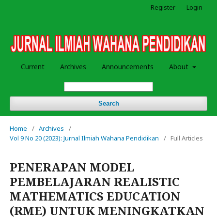
Register
Login
Current
Archives
Announcements
About
Search
Home
/
Archives
/
Vol 9 No 20 (2023): Jurnal Ilmiah Wahana Pendidikan
/
Full Articles
PENERAPAN MODEL
PEMBELAJARAN REALISTIC
MATHEMATICS EDUCATION
(RME) UNTUK MENINGKATKAN