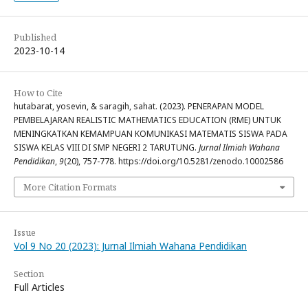
Published
2023-10-14
How to Cite
hutabarat, yosevin, & saragih, sahat. (2023). PENERAPAN MODEL
PEMBELAJARAN REALISTIC MATHEMATICS EDUCATION (RME) UNTUK
MENINGKATKAN KEMAMPUAN KOMUNIKASI MATEMATIS SISWA PADA
SISWA KELAS VIII DI SMP NEGERI 2 TARUTUNG.
Jurnal Ilmiah Wahana
Pendidikan
,
9
(20), 757-778. https://doi.org/10.5281/zenodo.10002586
More Citation Formats
Issue
Vol 9 No 20 (2023): Jurnal Ilmiah Wahana Pendidikan
Section
Full Articles