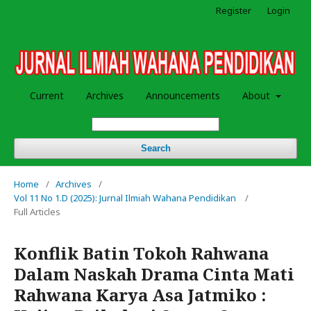
Register
Login
Current
Archives
Announcements
About
Search
Home
/
Archives
/
Vol 11 No 1.D (2025): Jurnal Ilmiah Wahana Pendidikan
/
Full Articles
Konflik Batin Tokoh Rahwana
Dalam Naskah Drama Cinta Mati
Rahwana Karya Asa Jatmiko :