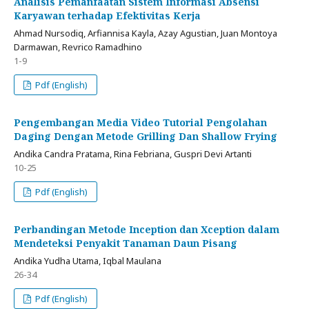
Analisis Pemanfaatan Sistem Informasi Absensi
Karyawan terhadap Efektivitas Kerja
Ahmad Nursodiq, Arfiannisa Kayla, Azay Agustian, Juan Montoya
Darmawan, Revrico Ramadhino
1-9
Pdf (English)
Pengembangan Media Video Tutorial Pengolahan
Daging Dengan Metode Grilling Dan Shallow Frying
Andika Candra Pratama, Rina Febriana, Guspri Devi Artanti
10-25
Pdf (English)
Perbandingan Metode Inception dan Xception dalam
Mendeteksi Penyakit Tanaman Daun Pisang
Andika Yudha Utama, Iqbal Maulana
26-34
Pdf (English)