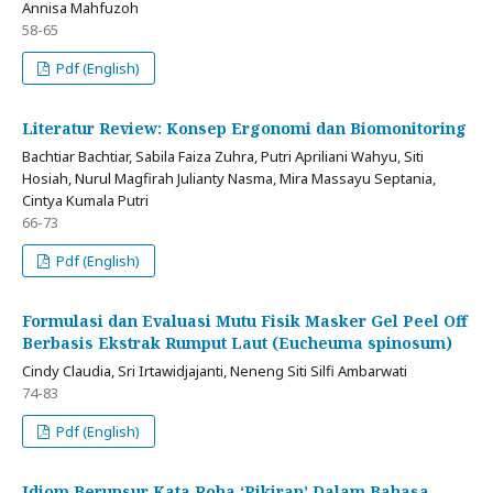
Annisa Mahfuzoh
58-65
Pdf (English)
Literatur Review: Konsep Ergonomi dan Biomonitoring
Bachtiar Bachtiar, Sabila Faiza Zuhra, Putri Apriliani Wahyu, Siti
Hosiah, Nurul Magfirah Julianty Nasma, Mira Massayu Septania,
Cintya Kumala Putri
66-73
Pdf (English)
Formulasi dan Evaluasi Mutu Fisik Masker Gel Peel Off
Berbasis Ekstrak Rumput Laut (Eucheuma spinosum)
Cindy Claudia, Sri Irtawidjajanti, Neneng Siti Silfi Ambarwati
74-83
Pdf (English)
Idiom Berunsur Kata Roha ‘Pikiran’ Dalam Bahasa