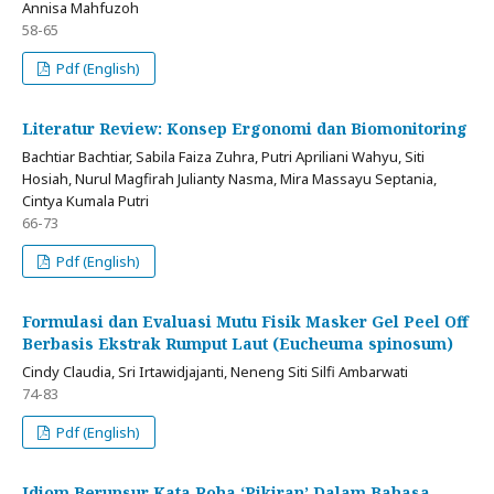
Annisa Mahfuzoh
58-65
Pdf (English)
Literatur Review: Konsep Ergonomi dan Biomonitoring
Bachtiar Bachtiar, Sabila Faiza Zuhra, Putri Apriliani Wahyu, Siti
Hosiah, Nurul Magfirah Julianty Nasma, Mira Massayu Septania,
Cintya Kumala Putri
66-73
Pdf (English)
Formulasi dan Evaluasi Mutu Fisik Masker Gel Peel Off
Berbasis Ekstrak Rumput Laut (Eucheuma spinosum)
Cindy Claudia, Sri Irtawidjajanti, Neneng Siti Silfi Ambarwati
74-83
Pdf (English)
Idiom Berunsur Kata Roha ‘Pikiran’ Dalam Bahasa