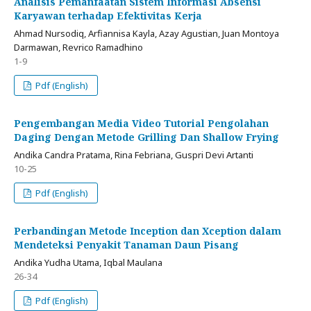
Analisis Pemanfaatan Sistem Informasi Absensi
Karyawan terhadap Efektivitas Kerja
Ahmad Nursodiq, Arfiannisa Kayla, Azay Agustian, Juan Montoya
Darmawan, Revrico Ramadhino
1-9
Pdf (English)
Pengembangan Media Video Tutorial Pengolahan
Daging Dengan Metode Grilling Dan Shallow Frying
Andika Candra Pratama, Rina Febriana, Guspri Devi Artanti
10-25
Pdf (English)
Perbandingan Metode Inception dan Xception dalam
Mendeteksi Penyakit Tanaman Daun Pisang
Andika Yudha Utama, Iqbal Maulana
26-34
Pdf (English)