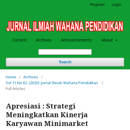
Register
Login
Current
Archives
Announcements
About
Search
Home
/
Archives
/
Vol 11 No 6.C (2025): Jurnal Ilmiah Wahana Pendidikan
/
Full Articles
Apresiasi : Strategi
Meningkatkan Kinerja
Karyawan Minimarket