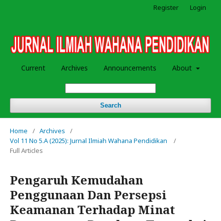
Register
Login
Current
Archives
Announcements
About
Search
Home
/
Archives
/
Vol 11 No 5.A (2025): Jurnal Ilmiah Wahana Pendidikan
/
Full Articles
Pengaruh Kemudahan
Penggunaan Dan Persepsi
Keamanan Terhadap Minat