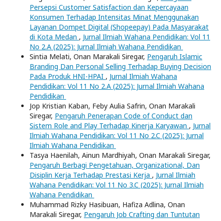
Persepsi Customer Satisfaction dan Kepercayaan
Konsumen Terhadap Intensitas Minat Menggunakan
Layanan Dompet Digital (Shopeepay) Pada Masyarakat
di Kota Medan
,
Jurnal Ilmiah Wahana Pendidikan: Vol 11
No 2.A (2025): Jurnal Ilmiah Wahana Pendidikan
Sintia Melati, Onan Marakali Siregar,
Pengaruh Islamic
Branding Dan Personal Selling Terhadap Buying Decision
Pada Produk HNI-HPAI
,
Jurnal Ilmiah Wahana
Pendidikan: Vol 11 No 2.A (2025): Jurnal Ilmiah Wahana
Pendidikan
Jop Kristian Kaban, Feby Aulia Safrin, Onan Marakali
Siregar,
Pengaruh Penerapan Code of Conduct dan
Sistem Role and Play Terhadap Kinerja Karyawan
,
Jurnal
Ilmiah Wahana Pendidikan: Vol 11 No 2.C (2025): Jurnal
Ilmiah Wahana Pendidikan
Tasya Haenilah, Ainun Mardhiyah, Onan Marakali Siregar,
Pengaruh Berbagi Pengetahuan, Organizational, Dan
Disiplin Kerja Terhadap Prestasi Kerja
,
Jurnal Ilmiah
Wahana Pendidikan: Vol 11 No 3.C (2025): Jurnal Ilmiah
Wahana Pendidikan
Muhammad Rizky Hasibuan, Hafiza Adlina, Onan
Marakali Siregar,
Pengaruh Job Crafting dan Tuntutan