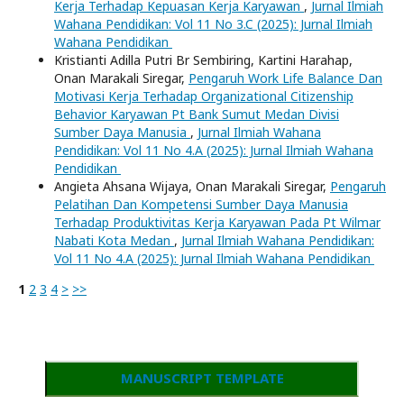
Kerja Terhadap Kepuasan Kerja Karyawan
,
Jurnal Ilmiah
Wahana Pendidikan: Vol 11 No 3.C (2025): Jurnal Ilmiah
Wahana Pendidikan
Kristianti Adilla Putri Br Sembiring, Kartini Harahap,
Onan Marakali Siregar,
Pengaruh Work Life Balance Dan
Motivasi Kerja Terhadap Organizational Citizenship
Behavior Karyawan Pt Bank Sumut Medan Divisi
Sumber Daya Manusia
,
Jurnal Ilmiah Wahana
Pendidikan: Vol 11 No 4.A (2025): Jurnal Ilmiah Wahana
Pendidikan
Angieta Ahsana Wijaya, Onan Marakali Siregar,
Pengaruh
Pelatihan Dan Kompetensi Sumber Daya Manusia
Terhadap Produktivitas Kerja Karyawan Pada Pt Wilmar
Nabati Kota Medan
,
Jurnal Ilmiah Wahana Pendidikan:
Vol 11 No 4.A (2025): Jurnal Ilmiah Wahana Pendidikan
1
2
3
4
>
>>
MANUSCRIPT TEMPLATE