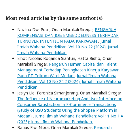
Most read articles by the same author(s)
Nazlina Dwi Putri, Onan Marakali Siregar,
PENGARUH
KOMPENSASI DAN JOB EMBEDDEDNESS TERHADAP
TURNOVER INTENTION PADA KARYAWAN
,
Jurnal
Ilmiah Wahana Pendidikan: Vol 10 No 22 (2024): Jurnal
Ilmiah Wahana Pendidikan
Elhot Nicolas Roganda Sianturi, Hatta Ridho, Onan
Marakali Siregar,
Pengaruh Human Capital dan Talent
Management Terhadap Peningkatan Kinerja Karyawan
Pada PT. Telkom Witel Medan
,
Jurnal Ilmiah Wahana
Pendidikan: Vol 10 No 24.2 (2024): Jurnal Ilmiah Wahana
Pendidikan
Jeslyn Lie, Feronica Simanjorang, Onan Marakali Siregar,
The Influence of Neuromarketing And User Interface on
Consumer Satisfaction In E-Commerce Transactions
(Study of USU Students Using the Shopee Platform in
Medan)
,
Jurnal Ilmiah Wahana Pendidikan: Vol 11 No 1.A
(2025): Jurnal Ilmiah Wahana Pendidikan
Bagas Elwi Nibra, Onan Marakali Siregar,
Pengaruh