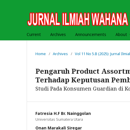
Current
Archives
Announcements
About
Home
/
Archives
/
Vol 11 No 5.B (2025): Jurnal Il
Pengaruh Product Assortm
Terhadap Keputusan Pemb
Studi Pada Konsumen Guardian di K
Fatresia H.F Br. Nainggolan
Universitas Sumatera Utara
Onan Marakali Siregar