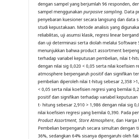
dengan sampel yang berjumlah 96 responden, de
sampel menggunakan
purposive sampling
. Data p
penyebaran kuesioner secara langsung dan data s
studi kepustakaan. Metode analisis yang digunakan 
reliabilitas, uji asumsi klasik, regresi linear berganda
dan uji determinasi serta diolah melalui Software S
menunjukkan bahwa product assortment berpengar
terhadap variabel keputusan pembelian, nilai t-hi
dengan nilai sig 0,020 < 0,05 serta nilai koefisien r
atmosphere berpengaruh positif dan signifikan te
pembelian diperoleh nilai t-hitug sebesar 2,358 >1
< 0,05 serta nilai koefisien regresi yang bernilai 
positif dan signifikan terhadap variabel keputusan
t- hitung sebesar 2,910 > 1,986 dengan nilai sig 0,
nilai koefisien regresi yang bernilai 0,390. Pada p
Product Assortment, Store Atmosphere
, dan Harga
Pembelian berpengaruh secara simultan dengan t
36%, sedangkan 64% sisanya dipengaruhi oleh fakt