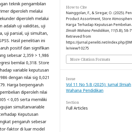
ngan teknik pengambilan
How to Cite
rimer diperoleh melalui
Nainggolan, F., & Siregar, O. (2025). Pe
ekunder diperoleh melalui
Product Assortment, Store Atmospher
Harga Terhadap Keputusan Pembelian
adalah uji validitas, uji
Ilmiah Wahana Pendidikan
,
11
(5.B), 58-7
, uji parsial, uji simultan,
Retrieved from
PSS. Hasil penelitian ini
https://jurnal.peneliti.net/index.php/JIW
uh positif dan signifikan
le/view/10275
tung sebesar 2,359 > 1,986
More Citation Formats
egresi bernilai 0,318. Store
rhadap variable keputusan
,986 dengan nilai sig 0,021
Issue
Vol 11 No 5.B (2025): Jurnal Ilmiah
0,279. Harga berpengaruh
Wahana Pendidikan
 pembelian diperoleh nilai
005 < 0,05 serta memiliki
Section
engujian simultanvariable
Full Articles
 terhadap Keputusan
ingkat pengaruh sebesar
or-faktor di luar model