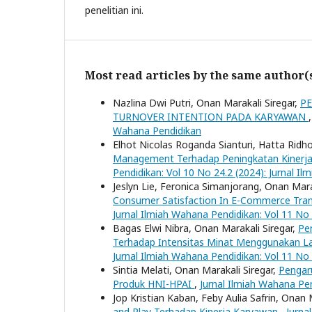
penelitian ini.
Most read articles by the same author(
Nazlina Dwi Putri, Onan Marakali Siregar,
P
TURNOVER INTENTION PADA KARYAWAN
Wahana Pendidikan
Elhot Nicolas Roganda Sianturi, Hatta Ridho
Management Terhadap Peningkatan Kinerj
Pendidikan: Vol 10 No 24.2 (2024): Jurnal 
Jeslyn Lie, Feronica Simanjorang, Onan Mara
Consumer Satisfaction In E-Commerce Tran
Jurnal Ilmiah Wahana Pendidikan: Vol 11 No
Bagas Elwi Nibra, Onan Marakali Siregar,
Pe
Terhadap Intensitas Minat Menggunakan L
Jurnal Ilmiah Wahana Pendidikan: Vol 11 No
Sintia Melati, Onan Marakali Siregar,
Pengaru
Produk HNI-HPAI
,
Jurnal Ilmiah Wahana Pen
Jop Kristian Kaban, Feby Aulia Safrin, Onan 
and Play Terhadap Kinerja Karyawan
,
Jurna