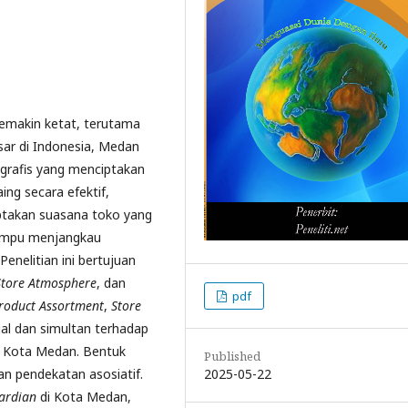
semakin ketat, terutama
esar di Indonesia, Medan
grafis yang menciptakan
ing secara efektif,
iptakan suasana toko yang
mampu menjangkau
nelitian ini bertujuan
Store Atmosphere
, dan
pdf
roduct Assortment
,
Store
sial dan simultan terhadap
i Kota Medan. Bentuk
Published
2025-05-22
an pendekatan asosiatif.
ardian
di Kota Medan,