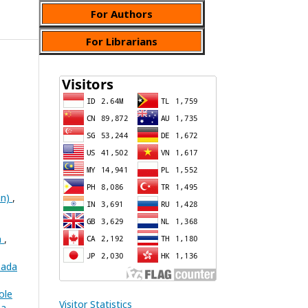
For Authors
For Librarians
an)
,
n
,
Pada
ole
Visitor Statistics
na