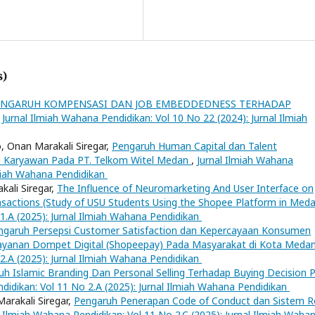
s)
ENGARUH KOMPENSASI DAN JOB EMBEDDEDNESS TERHADAP
,
Jurnal Ilmiah Wahana Pendidikan: Vol 10 No 22 (2024): Jurnal Ilmiah
, Onan Marakali Siregar,
Pengaruh Human Capital dan Talent
a Karyawan Pada PT. Telkom Witel Medan
,
Jurnal Ilmiah Wahana
Ilmiah Wahana Pendidikan
kali Siregar,
The Influence of Neuromarketing And User Interface on
sactions (Study of USU Students Using the Shopee Platform in Med
 1.A (2025): Jurnal Ilmiah Wahana Pendidikan
ngaruh Persepsi Customer Satisfaction dan Kepercayaan Konsumen
ayanan Dompet Digital (Shopeepay) Pada Masyarakat di Kota Meda
 2.A (2025): Jurnal Ilmiah Wahana Pendidikan
h Islamic Branding Dan Personal Selling Terhadap Buying Decision 
didikan: Vol 11 No 2.A (2025): Jurnal Ilmiah Wahana Pendidikan
Marakali Siregar,
Pengaruh Penerapan Code of Conduct dan Sistem R
l Ilmiah Wahana Pendidikan: Vol 11 No 2.C (2025): Jurnal Ilmiah Waha