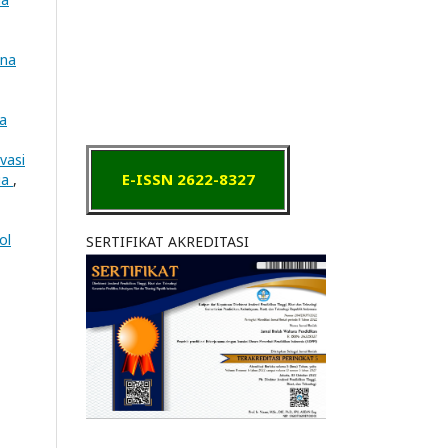
ana
na
vasi
E-ISSN 2622-8327
ia
,
ol
SERTIFIKAT AKREDITASI