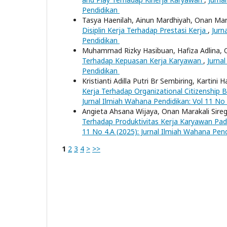
Pendidikan
Tasya Haenilah, Ainun Mardhiyah, Onan Mara
Disiplin Kerja Terhadap Prestasi Kerja
,
Jurn
Pendidikan
Muhammad Rizky Hasibuan, Hafiza Adlina, O
Terhadap Kepuasan Kerja Karyawan
,
Jurna
Pendidikan
Kristianti Adilla Putri Br Sembiring, Kartini
Kerja Terhadap Organizational Citizenshi
Jurnal Ilmiah Wahana Pendidikan: Vol 11 No
Angieta Ahsana Wijaya, Onan Marakali Sireg
Terhadap Produktivitas Kerja Karyawan Pa
11 No 4.A (2025): Jurnal Ilmiah Wahana Pen
1
2
3
4
>
>>