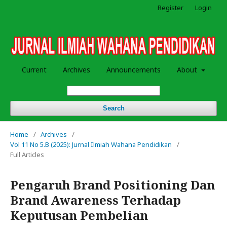
Register
Login
Current
Archives
Announcements
About
Search
Home
/
Archives
/
Vol 11 No 5.B (2025): Jurnal Ilmiah Wahana Pendidikan
/
Full Articles
Pengaruh Brand Positioning Dan
Brand Awareness Terhadap
Keputusan Pembelian