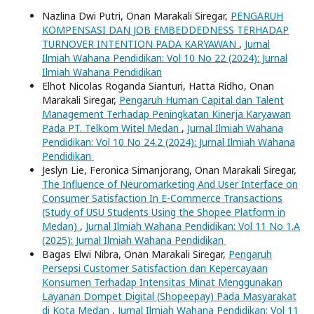
Nazlina Dwi Putri, Onan Marakali Siregar,
PENGARUH
KOMPENSASI DAN JOB EMBEDDEDNESS TERHADAP
TURNOVER INTENTION PADA KARYAWAN
,
Jurnal
Ilmiah Wahana Pendidikan: Vol 10 No 22 (2024): Jurnal
Ilmiah Wahana Pendidikan
Elhot Nicolas Roganda Sianturi, Hatta Ridho, Onan
Marakali Siregar,
Pengaruh Human Capital dan Talent
Management Terhadap Peningkatan Kinerja Karyawan
Pada PT. Telkom Witel Medan
,
Jurnal Ilmiah Wahana
Pendidikan: Vol 10 No 24.2 (2024): Jurnal Ilmiah Wahana
Pendidikan
Jeslyn Lie, Feronica Simanjorang, Onan Marakali Siregar,
The Influence of Neuromarketing And User Interface on
Consumer Satisfaction In E-Commerce Transactions
(Study of USU Students Using the Shopee Platform in
Medan)
,
Jurnal Ilmiah Wahana Pendidikan: Vol 11 No 1.A
(2025): Jurnal Ilmiah Wahana Pendidikan
Bagas Elwi Nibra, Onan Marakali Siregar,
Pengaruh
Persepsi Customer Satisfaction dan Kepercayaan
Konsumen Terhadap Intensitas Minat Menggunakan
Layanan Dompet Digital (Shopeepay) Pada Masyarakat
di Kota Medan
,
Jurnal Ilmiah Wahana Pendidikan: Vol 11