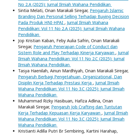
No 2.A (2025): Jurnal Ilmiah Wahana Pendidikan
Sintia Melati, Onan Marakali Siregar,
Pengaruh Islamic
Branding Dan Personal Selling Terhadap Buying Decision
Pada Produk HNI-HPAI
,
Jurnal Ilmiah Wahana
Pendidikan: Vol 11 No 2.A (2025): Jurnal Ilmiah Wahana
Pendidikan
Jop Kristian Kaban, Feby Aulia Safrin, Onan Marakali
Siregar,
Pengaruh Penerapan Code of Conduct dan
Sistem Role and Play Terhadap Kinerja Karyawan
,
Jurnal
Ilmiah Wahana Pendidikan: Vol 11 No 2.C (2025): Jurnal
Ilmiah Wahana Pendidikan
Tasya Haenilah, Ainun Mardhiyah, Onan Marakali Siregar,
Pengaruh Berbagi Pengetahuan, Organizational, Dan
Disiplin Kerja Terhadap Prestasi Kerja
,
Jurnal Ilmiah
Wahana Pendidikan: Vol 11 No 3.C (2025): Jurnal Ilmiah
Wahana Pendidikan
Muhammad Rizky Hasibuan, Hafiza Adlina, Onan
Marakali Siregar,
Pengaruh Job Crafting dan Tuntutan
Kerja Terhadap Kepuasan Kerja Karyawan
,
Jurnal Ilmiah
Wahana Pendidikan: Vol 11 No 3.C (2025): Jurnal Ilmiah
Wahana Pendidikan
Kristianti Adilla Putri Br Sembiring, Kartini Harahap,