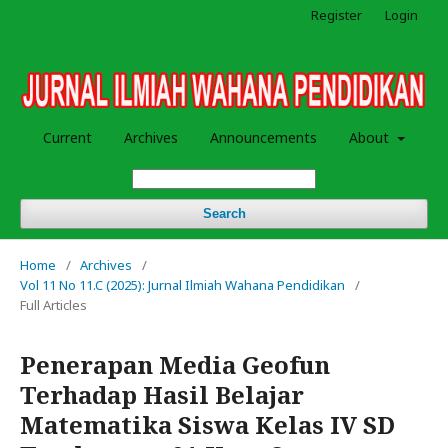
Register
Login
Current
Archives
Announcements
About
Search
Home
/
Archives
/
Vol 11 No 11.C (2025): Jurnal Ilmiah Wahana Pendidikan
/
Full Articles
Penerapan Media Geofun
Terhadap Hasil Belajar
Matematika Siswa Kelas IV SD