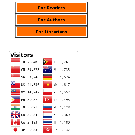
For Readers
For Authors
For Librarians