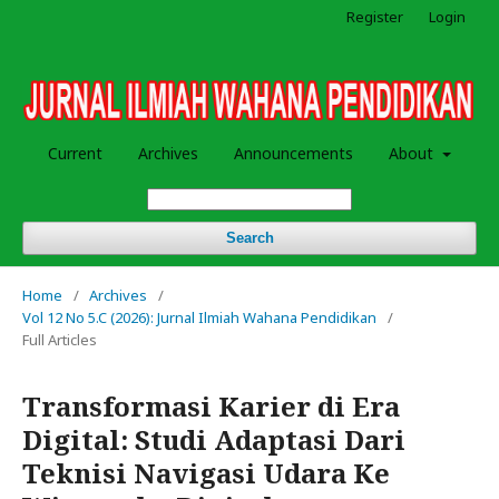
Register
Login
Current
Archives
Announcements
About
Search
Home
/
Archives
/
Vol 12 No 5.C (2026): Jurnal Ilmiah Wahana Pendidikan
/
Full Articles
Transformasi Karier di Era
Digital: Studi Adaptasi Dari
Teknisi Navigasi Udara Ke