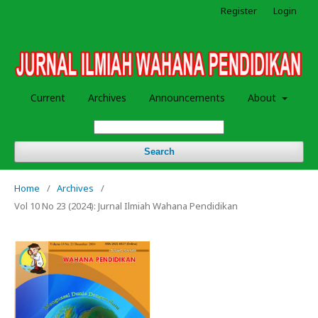
Register
Login
Current
Archives
Announcements
About
Search
Home
/
Archives
/
Vol 10 No 23 (2024): Jurnal Ilmiah Wahana Pendidikan