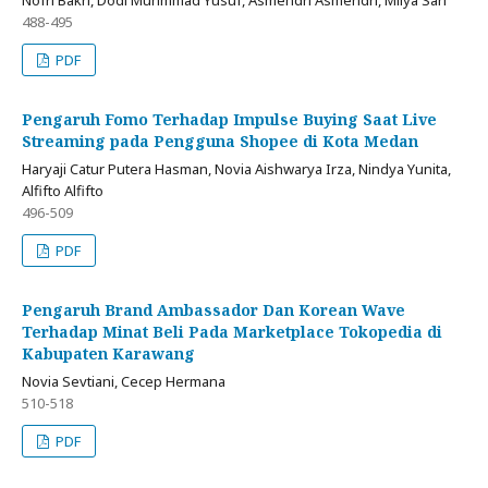
Nofri Bakri, Dodi Muhmmad Yusuf, Asmendri Asmendri, Milya Sari
488-495
PDF
Pengaruh Fomo Terhadap Impulse Buying Saat Live
Streaming pada Pengguna Shopee di Kota Medan
Haryaji Catur Putera Hasman, Novia Aishwarya Irza, Nindya Yunita,
Alfifto Alfifto
496-509
PDF
Pengaruh Brand Ambassador Dan Korean Wave
Terhadap Minat Beli Pada Marketplace Tokopedia di
Kabupaten Karawang
Novia Sevtiani, Cecep Hermana
510-518
PDF