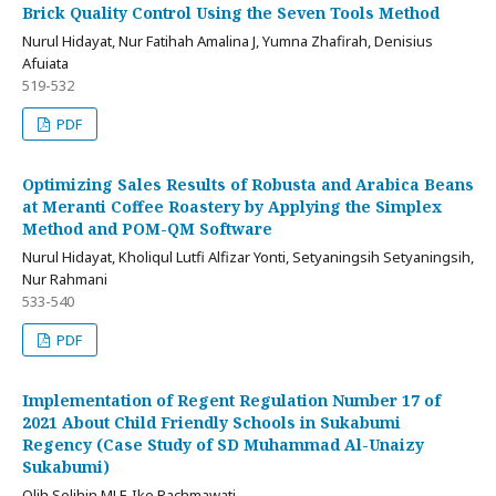
Brick Quality Control Using the Seven Tools Method
Nurul Hidayat, Nur Fatihah Amalina J, Yumna Zhafirah, Denisius
Afuiata
519-532
PDF
Optimizing Sales Results of Robusta and Arabica Beans
at Meranti Coffee Roastery by Applying the Simplex
Method and POM-QM Software
Nurul Hidayat, Kholiqul Lutfi Alfizar Yonti, Setyaningsih Setyaningsih,
Nur Rahmani
533-540
PDF
Implementation of Regent Regulation Number 17 of
2021 About Child Friendly Schools in Sukabumi
Regency (Case Study of SD Muhammad Al-Unaizy
Sukabumi)
Olih Solihin MLF, Ike Rachmawati