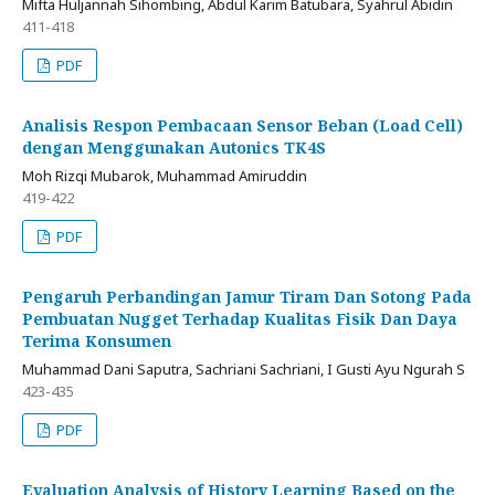
Mifta Huljannah Sihombing, Abdul Karim Batubara, Syahrul Abidin
411-418
PDF
Analisis Respon Pembacaan Sensor Beban (Load Cell)
dengan Menggunakan Autonics TK4S
Moh Rizqi Mubarok, Muhammad Amiruddin
419-422
PDF
Pengaruh Perbandingan Jamur Tiram Dan Sotong Pada
Pembuatan Nugget Terhadap Kualitas Fisik Dan Daya
Terima Konsumen
Muhammad Dani Saputra, Sachriani Sachriani, I Gusti Ayu Ngurah S
423-435
PDF
Evaluation Analysis of History Learning Based on the