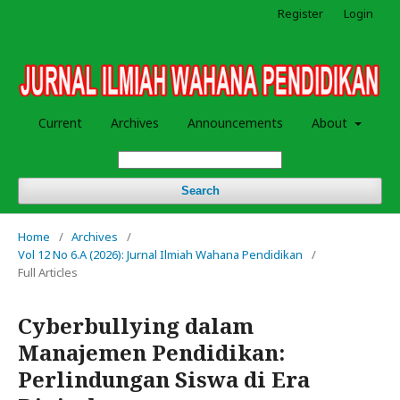
Register
Login
Current
Archives
Announcements
About
Search
Home
/
Archives
/
Vol 12 No 6.A (2026): Jurnal Ilmiah Wahana Pendidikan
/
Full Articles
Cyberbullying dalam
Manajemen Pendidikan:
Perlindungan Siswa di Era