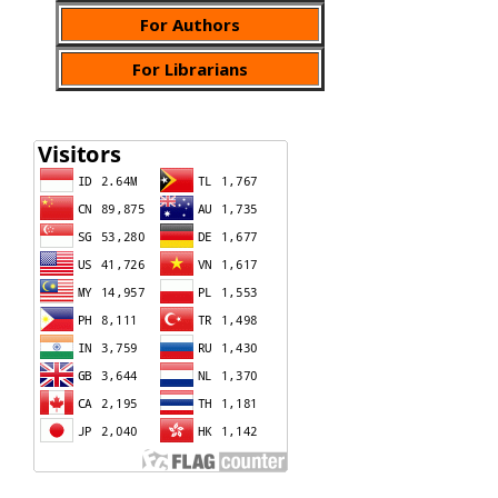
For Authors
For Librarians