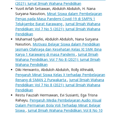
(2021): Jurnal Ilmiah Wahana Pendidikan
Yusril Arfah Setiawan, Abduloh Abduloh, H. Nana
Suryana Nasution,
Minat Siswa dalam Pembelajaran
Penjas pada Masa Pandemi Covid-19 di SMPN 1
Telukjambe Barat Karawang
,
Jurnal Ilmiah Wahana
Pendidikan: Vol 7 No 5 (2021): Jurnal Ilmiah Wahana
Pendidikan
Muhamad Syafei, Abduloh Abduloh, Nana Suryana
Nasution,
Motivasi Belajar Siswa dalam Pendidikan
Jasmani Olahraga dan Kesehatan Kelas XI SMK Bina
Karya 1 Karawang di masa Pandemi
,
Jurnal Ilmiah
Wahana Pendidikan: Vol 7 No 8 (2021): Jurnal Ilmiah
Wahana Pendidikan
Diki Herwanto, Abduloh Abduloh, Rolly Afrinaldi,
Pengaruh Minat Siswa Kelas X terhadap Pembelajaran
Renang di SMAN 2 Purwakarta
,
Jurnal Ilmiah Wahana
Pendidikan: Vol 7 No 8 (2021): Jurnal Ilmiah Wahana
Pendidikan
Restu Fauziah Hermawan, Evi Susianti, Ega Trisna
Rahayu,
Pengaruh Media Pembelajaran Audio Visual
Dalam Permainan Bola Voli Terhadap Minat Belajar
Siswa
,
Jurnal Ilmiah Wahana Pendidikan: Vol 8 No 10