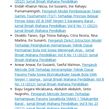
(2022): Jurnal Ilmiah Wahana Pendidikan
Endah Khairun Nissa, Evi Susianti, Ine Rahayu
Purnamaningsih,
Pengaruh Model Pembelajaran Team
Games Tournament (TGT) Terhadap Prestasi Belajar
Penjas Kelas VII di SMP Negeri 5 Karawang Barat
,
Jurnal Ilmiah Wahana Pendidikan: Vol 8 No 11 (2022):
Jurnal Ilmiah Wahana Pendidikan
Divaldo Taneo, Ega Trisna Rahayu, Citra Resita, Rina
Marlina, Evi Susianti,
Pengaruh Direct Intruction Model
Terhadap Peningkatan Kemampuan Teknik Dasar
Permainan Bola Voli Siswa Menengah Atas
,
Jurnal
Ilmiah Wahana Pendidikan: Vol 8 No 13 (2022): Jurnal
Ilmiah Wahana Pendidikan
Anwar Anwar, Evi Susianti, Saeful Ma’mun,
Pengaruh
Metode Drill Terhadap Keterampilan Teknik Dasar
Passing Pada Siswa Ekstrakurikuler Sepak Bola SMA
Negeri 1 Jasinga
,
Jurnal Ilmiah Wahana Pendidikan: Vol 8
No 13 (2022): Jurnal Ilmiah Wahana Pendidikan
Bayu Segara Wicaksana, Abduloh Abduloh, Setio
Nugroho,
Pengaruh Metode Bermain Terhadap
Kemampuan Passing Sepakbola SMAN 1 Telukjambe
Barat
,
Jurnal Ilmiah Wahana Pendidikan: Vol 8 No 23
(2022): Jurnal Ilmiah Wahana Pendidikan