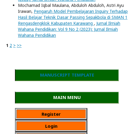
Mochamad Iqbal Maulana, Abduloh Abduloh, Astri Ayu
Irawan,
Pengaruh Model Pembelajaran Inquiry Terhadap
Hasil Belajar Teknik Dasar Passing Sepakbola di SMAN 1
Rengasdengklok Kabupaten Karawang
,
Jurnal Ilmiah
Wahana Pendidikan: Vol 9 No 2 (2023): Jurnal Ilmiah
Wahana Pendidikan
1
2
>
>>
MANUSCRIPT TEMPLATE
MAIN MENU
Register
Login