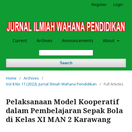
Register
Login
Current
Archives
Announcements
About
Search
Home
/
Archives
/
Vol 8 No 17 (2022): Jurnal Ilmiah Wahana Pendidikan
/
Full Articles
Pelaksanaan Model Kooperatif
dalam Pembelajaran Sepak Bola
di Kelas XI MAN 2 Karawang