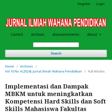
Register
Login
Current
Archives
Announcements
About
Search
Home
/
Archives
/
Vol 10 No 4 (2024): Jurnal Ilmiah Wahana Pendidikan
/
Full Articles
Implementasi dan Dampak
MBKM untuk meningkatkan
Kompetensi Hard Skills dan Soft
Skills Mahasiswa Fakultas