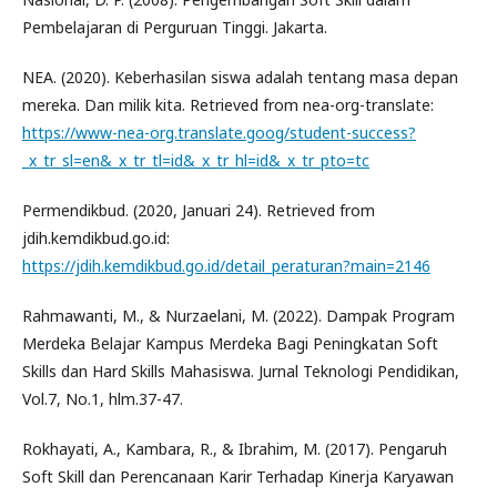
Pembelajaran di Perguruan Tinggi. Jakarta.
NEA. (2020). Keberhasilan siswa adalah tentang masa depan
mereka. Dan milik kita. Retrieved from nea-org-translate:
https://www-nea-org.translate.goog/student-success?
_x_tr_sl=en&_x_tr_tl=id&_x_tr_hl=id&_x_tr_pto=tc
Permendikbud. (2020, Januari 24). Retrieved from
jdih.kemdikbud.go.id:
https://jdih.kemdikbud.go.id/detail_peraturan?main=2146
Rahmawanti, M., & Nurzaelani, M. (2022). Dampak Program
Merdeka Belajar Kampus Merdeka Bagi Peningkatan Soft
Skills dan Hard Skills Mahasiswa. Jurnal Teknologi Pendidikan,
Vol.7, No.1, hlm.37-47.
Rokhayati, A., Kambara, R., & Ibrahim, M. (2017). Pengaruh
Soft Skill dan Perencanaan Karir Terhadap Kinerja Karyawan