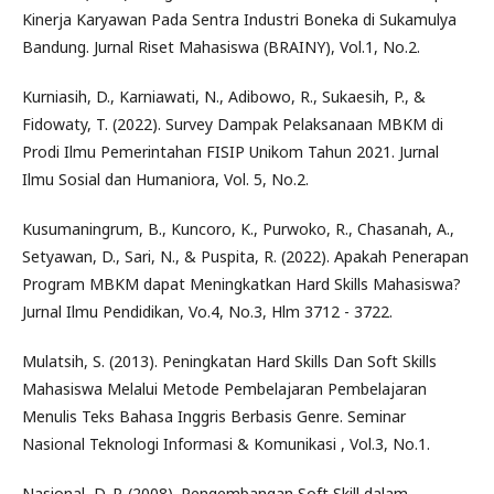
Kinerja Karyawan Pada Sentra Industri Boneka di Sukamulya
Bandung. Jurnal Riset Mahasiswa (BRAINY), Vol.1, No.2.
Kurniasih, D., Karniawati, N., Adibowo, R., Sukaesih, P., &
Fidowaty, T. (2022). Survey Dampak Pelaksanaan MBKM di
Prodi Ilmu Pemerintahan FISIP Unikom Tahun 2021. Jurnal
Ilmu Sosial dan Humaniora, Vol. 5, No.2.
Kusumaningrum, B., Kuncoro, K., Purwoko, R., Chasanah, A.,
Setyawan, D., Sari, N., & Puspita, R. (2022). Apakah Penerapan
Program MBKM dapat Meningkatkan Hard Skills Mahasiswa?
Jurnal Ilmu Pendidikan, Vo.4, No.3, Hlm 3712 - 3722.
Mulatsih, S. (2013). Peningkatan Hard Skills Dan Soft Skills
Mahasiswa Melalui Metode Pembelajaran Pembelajaran
Menulis Teks Bahasa Inggris Berbasis Genre. Seminar
Nasional Teknologi Informasi & Komunikasi , Vol.3, No.1.
Nasional, D. P. (2008). Pengembangan Soft Skill dalam