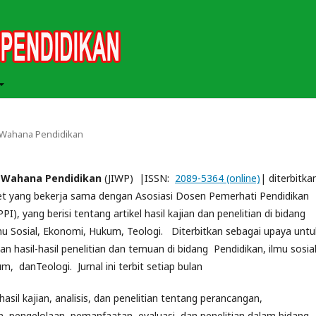
ah Wahana Pendidikan
h Wahana Pendidikan
(JIWP) |ISSN:
2089-5364 (online)
| diterbitka
net yang bekerja sama dengan Asosiasi Dosen Pemerhati Pendidikan
I), yang berisi tentang artikel hasil kajian dan penelitian di bidang
mu Sosial, Ekonomi, Hukum, Teologi. Diterbitkan sebagai upaya untu
n hasil-hasil penelitian dan temuan di bidang Pendidikan, ilmu sosial
, danTeologi. Jurnal ini terbit setiap bulan
sil kajian, analisis, dan penelitian tentang perancangan,
 pengelolaan, pemanfaatan, evaluasi, dan penelitian dalam bidang