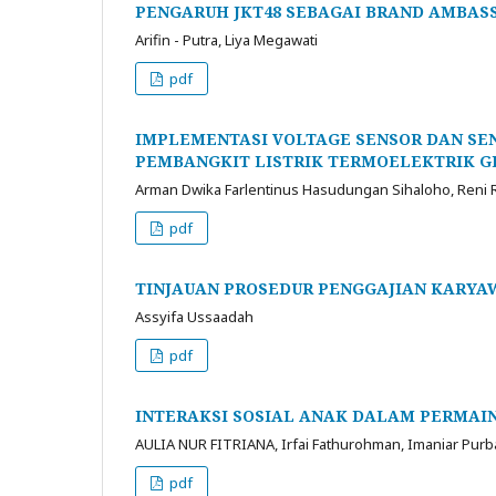
PENGARUH JKT48 SEBAGAI BRAND AMBAS
Arifin - Putra, Liya Megawati
pdf
IMPLEMENTASI VOLTAGE SENSOR DAN SE
PEMBANGKIT LISTRIK TERMOELEKTRIK 
Arman Dwika Farlentinus Hasudungan Sihaloho, Reni
pdf
TINJAUAN PROSEDUR PENGGAJIAN KARYA
Assyifa Ussaadah
pdf
INTERAKSI SOSIAL ANAK DALAM PERMAI
AULIA NUR FITRIANA, Irfai Fathurohman, Imaniar Purb
pdf