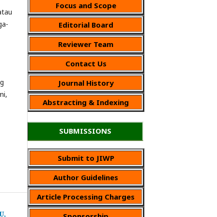
Focus and Scope
atau
ga-
Editorial Board
Reviewer Team
Contact Us
ng
Journal History
mi,
Abstracting & Indexing
SUBMISSIONS
Submit to JIWP
Author Guidelines
Article Processing Charges
U,
Sponsorship