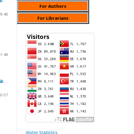
n
For Authors
9-40
For Librarians
1-49
uk
0-57
i
Visitor Statistics