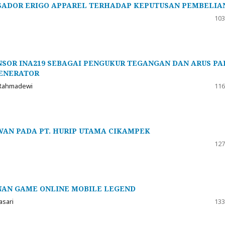
SADOR ERIGO APPAREL TERHADAP KEPUTUSAN PEMBELIA
103
NSOR INA219 SEBAGAI PENGUKUR TEGANGAN DAN ARUS PA
GENERATOR
 Rahmadewi
116
WAN PADA PT. HURIP UTAMA CIKAMPEK
127
NAN GAME ONLINE MOBILE LEGEND
asari
133