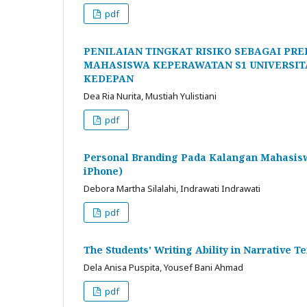
pdf
PENILAIAN TINGKAT RISIKO SEBAGAI PRE
MAHASISWA KEPERAWATAN S1 UNIVERSI
KEDEPAN
Dea Ria Nurita, Mustiah Yulistiani
pdf
Personal Branding Pada Kalangan Mahasiswa
iPhone)
Debora Martha Silalahi, Indrawati Indrawati
pdf
The Students' Writing Ability in Narrative T
Dela Anisa Puspita, Yousef Bani Ahmad
pdf