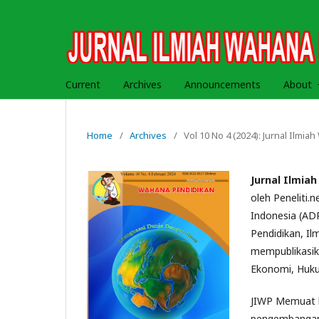
Current
Archives
Announcements
About
Home
/
Archives
/
Vol 10 No 4 (2024): Jurnal Ilmi
Jurnal Ilmia
oleh Peneliti.
Indonesia (ADPP
Pendidikan, Il
mempublikasika
Ekonomi, Hukum
JIWP Memuat ha
pengembangan,