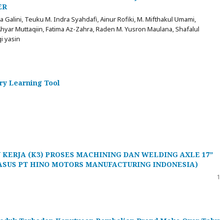
ER
a Galini, Teuku M. Indra Syahdafi, Ainur Rofiki, M. Mifthakul Umami,
Ahyar Muttaqiin, Fatima Az-Zahra, Raden M. Yusron Maulana, Shafalul
i yasin
ry Learning Tool
KERJA (K3) PROSES MACHINING DAN WELDING AXLE 17”
KASUS PT HINO MOTORS MANUFACTURING INDONESIA)
1