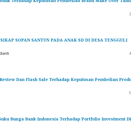
Produk Terhadap Keputusan Pembelian Brand Make Over Tahu
2
IKAP SOPAN SANTUN PADA ANAK SD DI DESA TENGGULI
ianti
4
 Review Dan Flash Sale Terhadap Keputusan Pembelian Prod
5
uku Bunga Bank Indonesia Terhadap Portfolio Investment D