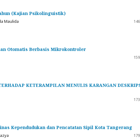
hun (Kajian Psikolinguistik)
lda Maulida
146
kan Otomatis Berbasis Mikrokontroler
159
TERHADAP KETERAMPILAN MENULIS KARANGAN DESKRIP
173
Dinas Kependudukan dan Pencatatan Sipil Kota Tangerang
Mazya
179