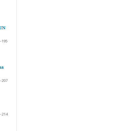
UN
-195
na
-207
-214