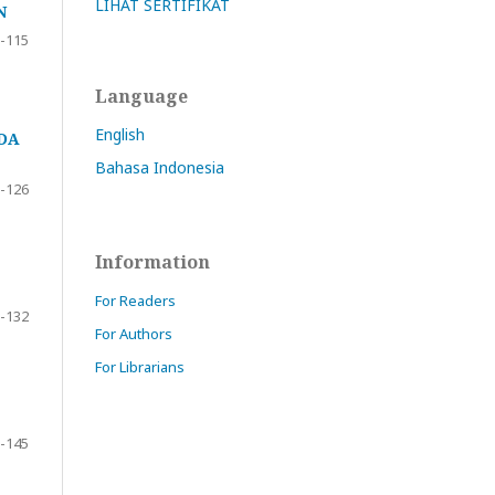
LIHAT SERTIFIKAT
N
-115
Language
English
DA
Bahasa Indonesia
-126
Information
For Readers
-132
For Authors
For Librarians
-145