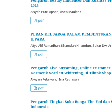
Pengaruh Beauty Influencer Dan Kualitas 
2023
Aisyah Putri Apsari, Asep Maulana
pdf
PERAN KELUARGA DALAM PEMBENTUKAN S
JEPARA
Aliya Alif Ramadhan, Khamdun Khamdun, Sekar Dwi Ard
pdf
Pengaruh Live Streaming, Online Customer
Kosmetik Scarlett Whitening Di Tiktok Shop
Alviyani Febriyanti, Ina Ratnasari
pdf
Pengaruh Tingkat Suku Bunga The Fed dan S
Indonesia