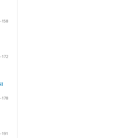
-158
-172
SI
-178
-191