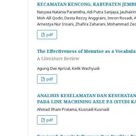
KECAMATAN KENCONG, KABUPATEN JEMB
Nasywa Natania Paramitha, Adi Putra Sanjaya, Jauhairin
Moh Alil Qodri, Desta Rezzy Anggraini, Imron Rosadi, 
Arnestya Nur Insani, Zhafira Zaharani, Mohammad Zeq
pdf
The Effectiveness of Memrise as a Vocabula
A Literature Review
Agung Dwi Aprizal, Kelik Wachyudi
pdf
ANALISIS KESELAMATAN DAN KESEHATAN 
PADA LINE MACHINING AXLE P.S (STUDI 
Ahmad Ilham Pratama, Kusnadi Kusnadi
pdf