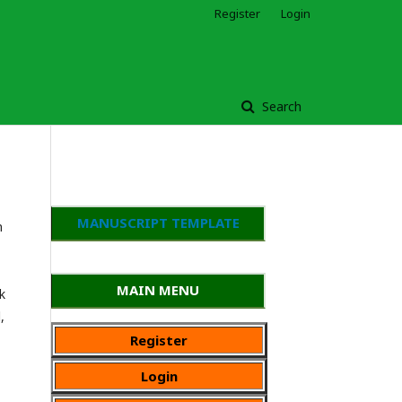
Register
Login
Search
MANUSCRIPT TEMPLATE
n
MAIN MENU
k
,
Register
Login