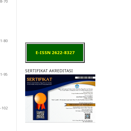
8-70
1-80
E-ISSN 2622-8327
SERTIFIKAT AKREDITASI
1-95
-102