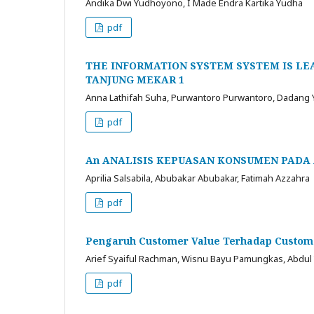
Andika Dwi Yudhoyono, I Made Endra Kartika Yudha
pdf
THE INFORMATION SYSTEM SYSTEM IS LE
TANJUNG MEKAR 1
Anna Lathifah Suha, Purwantoro Purwantoro, Dadang
pdf
An ANALISIS KEPUASAN KONSUMEN PADA
Aprilia Salsabila, Abubakar Abubakar, Fatimah Azzahra
pdf
Pengaruh Customer Value Terhadap Custome
Arief Syaiful Rachman, Wisnu Bayu Pamungkas, Abdul
pdf