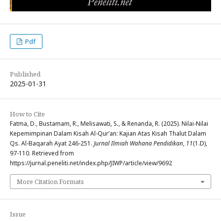
Pdf
Published
2025-01-31
How to Cite
Fatma, D., Bustamam, R., Melisawati, S., & Renanda, R. (2025). Nilai-Nilai
Kepemimpinan Dalam Kisah Al-Qur’an: Kajian Atas Kisah Thalut Dalam
Qs. Al-Baqarah Ayat 246-251.
Jurnal Ilmiah Wahana Pendidikan
,
11
(1.D),
97-110. Retrieved from
https://jurnal.peneliti.net/index.php/JIWP/article/view/9692
More Citation Formats
Issue