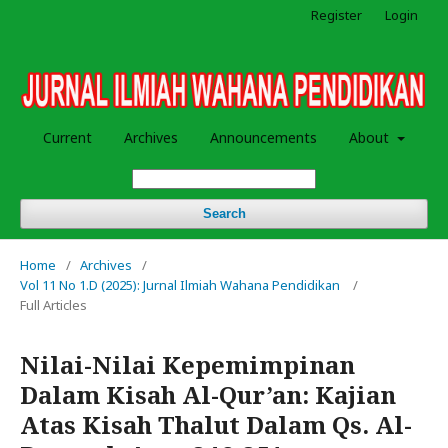
Register
Login
Current
Archives
Announcements
About
Search
Home
/
Archives
/
Vol 11 No 1.D (2025): Jurnal Ilmiah Wahana Pendidikan
/
Full Articles
Nilai-Nilai Kepemimpinan
Dalam Kisah Al-Qur’an: Kajian
Atas Kisah Thalut Dalam Qs. Al-