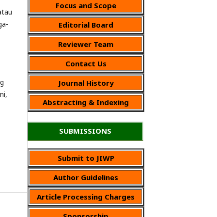
Focus and Scope
atau
ga-
Editorial Board
Reviewer Team
Contact Us
ng
Journal History
mi,
Abstracting & Indexing
SUBMISSIONS
Submit to JIWP
Author Guidelines
Article Processing Charges
Sponsorship