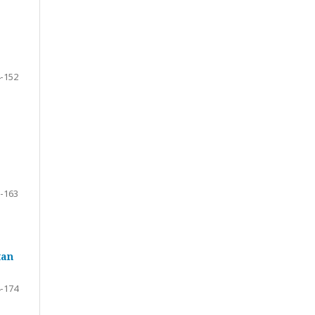
-152
-163
tan
-174