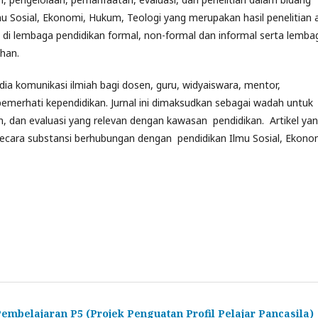
mu Sosial, Ekonomi, Hukum, Teologi yang merupakan hasil penelitian 
w di lembaga pendidikan formal, non-formal dan informal serta lemba
han.
 komunikasi ilmiah bagi dosen, guru, widyaiswara, mentor,
 pemerhati kependidikan. Jurnal ini dimaksudkan sebagai wadah untuk
an, dan evaluasi yang relevan dengan kawasan pendidikan. Artikel ya
l secara substansi berhubungan dengan pendidikan Ilmu Sosial, Ekono
mbelajaran P5 (Projek Penguatan Profil Pelajar Pancasila)