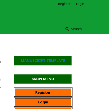
Register
Login
Search
MANUSCRIPT TEMPLATE
n
MAIN MENU
k
,
Register
Login