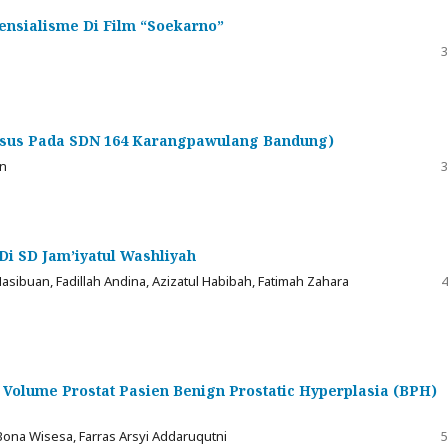
ensialisme Di Film “Soekarno”
3
asus Pada SDN 164 Karangpawulang Bandung)
in
3
i SD Jam’iyatul Washliyah
asibuan, Fadillah Andina, Azizatul Habibah, Fatimah Zahara
4
 Volume Prostat Pasien Benign Prostatic Hyperplasia (BPH)
ona Wisesa, Farras Arsyi Addaruqutni
5