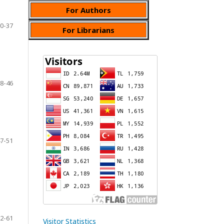
For Authors
0-37
For Librarians
8-46
7-51
2-61
Visitor Statistics