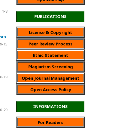
1-8
PUBLICATIONS
License & Copyright
wan
Peer Review Process
9-15
Ethic Statement
Plagiarism Screening
6-19
Open Journal Management
Open Access Policy
INFORMATIONS
0-29
For Readers