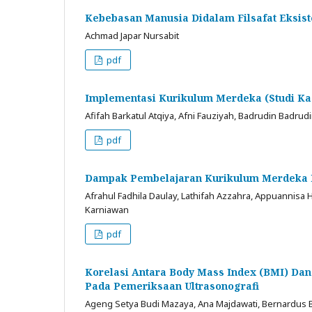
Kebebasan Manusia Didalam Filsafat Eksist
Achmad Japar Nursabit
pdf
Implementasi Kurikulum Merdeka (Studi K
Afifah Barkatul Atqiya, Afni Fauziyah, Badrudin Badrud
pdf
Dampak Pembelajaran Kurikulum Merdeka D
Afrahul Fadhila Daulay, Lathifah Azzahra, Appuannisa H
Karniawan
pdf
Korelasi Antara Body Mass Index (BMI) Dan
Pada Pemeriksaan Ultrasonografi
Ageng Setya Budi Mazaya, Ana Majdawati, Bernardus B