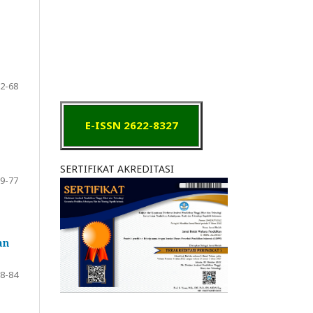
2-68
E-ISSN 2622-8327
SERTIFIKAT AKREDITASI
9-77
an
8-84