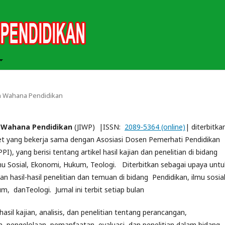
iah Wahana Pendidikan
h Wahana Pendidikan
(JIWP) |ISSN:
2089-5364 (online)
| diterbitka
net yang bekerja sama dengan Asosiasi Dosen Pemerhati Pendidikan
I), yang berisi tentang artikel hasil kajian dan penelitian di bidang
mu Sosial, Ekonomi, Hukum, Teologi. Diterbitkan sebagai upaya untu
n hasil-hasil penelitian dan temuan di bidang Pendidikan, ilmu sosial
, danTeologi. Jurnal ini terbit setiap bulan
sil kajian, analisis, dan penelitian tentang perancangan,
 pengelolaan, pemanfaatan, evaluasi, dan penelitian dalam bidang