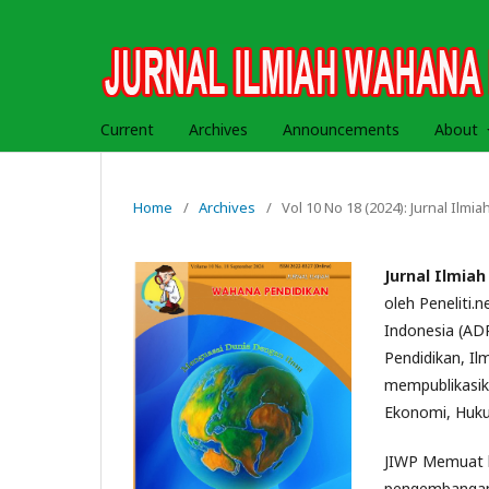
Current
Archives
Announcements
About
Home
/
Archives
/
Vol 10 No 18 (2024): Jurnal Ilm
Jurnal Ilmia
oleh Peneliti.
Indonesia (ADPP
Pendidikan, Il
mempublikasika
Ekonomi, Hukum
JIWP Memuat ha
pengembangan,