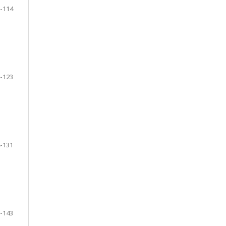
-114
-123
-131
-143