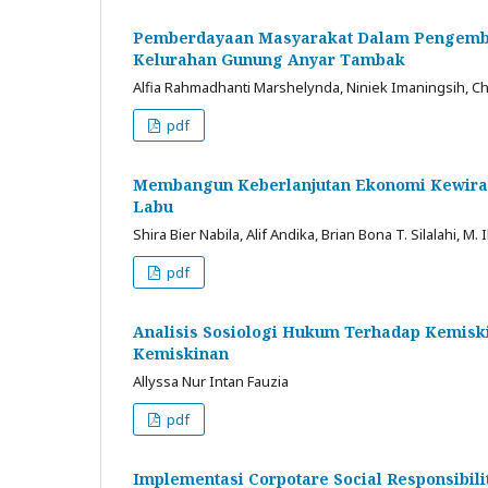
Pemberdayaan Masyarakat Dalam Pengemba
Kelurahan Gunung Anyar Tambak
Alfia Rahmadhanti Marshelynda, Niniek Imaningsih, Cho
pdf
Membangun Keberlanjutan Ekonomi Kewira
Labu
Shira Bier Nabila, Alif Andika, Brian Bona T. Silalahi, M
pdf
Analisis Sоsiоlоgi Hukum Terhadap Kemis
Kemiskinan
Allyssa Nur Intan Fauzia
pdf
Implementasi Corpotare Social Responsibi