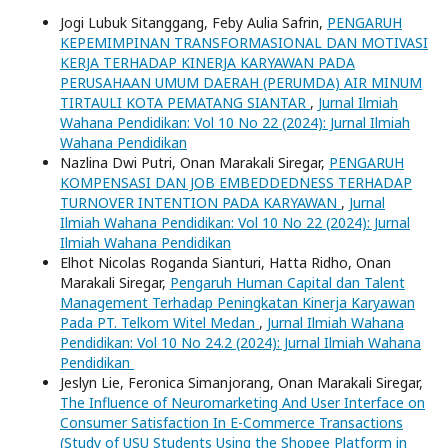
Jogi Lubuk Sitanggang, Feby Aulia Safrin,
PENGARUH
KEPEMIMPINAN TRANSFORMASIONAL DAN MOTIVASI
KERJA TERHADAP KINERJA KARYAWAN PADA
PERUSAHAAN UMUM DAERAH (PERUMDA) AIR MINUM
TIRTAULI KOTA PEMATANG SIANTAR
,
Jurnal Ilmiah
Wahana Pendidikan: Vol 10 No 22 (2024): Jurnal Ilmiah
Wahana Pendidikan
Nazlina Dwi Putri, Onan Marakali Siregar,
PENGARUH
KOMPENSASI DAN JOB EMBEDDEDNESS TERHADAP
TURNOVER INTENTION PADA KARYAWAN
,
Jurnal
Ilmiah Wahana Pendidikan: Vol 10 No 22 (2024): Jurnal
Ilmiah Wahana Pendidikan
Elhot Nicolas Roganda Sianturi, Hatta Ridho, Onan
Marakali Siregar,
Pengaruh Human Capital dan Talent
Management Terhadap Peningkatan Kinerja Karyawan
Pada PT. Telkom Witel Medan
,
Jurnal Ilmiah Wahana
Pendidikan: Vol 10 No 24.2 (2024): Jurnal Ilmiah Wahana
Pendidikan
Jeslyn Lie, Feronica Simanjorang, Onan Marakali Siregar,
The Influence of Neuromarketing And User Interface on
Consumer Satisfaction In E-Commerce Transactions
(Study of USU Students Using the Shopee Platform in