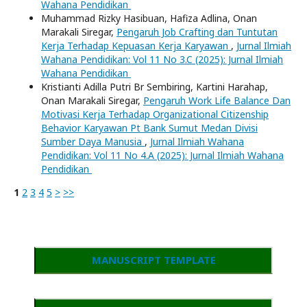
Wahana Pendidikan
Muhammad Rizky Hasibuan, Hafiza Adlina, Onan
Marakali Siregar,
Pengaruh Job Crafting dan Tuntutan
Kerja Terhadap Kepuasan Kerja Karyawan
,
Jurnal Ilmiah
Wahana Pendidikan: Vol 11 No 3.C (2025): Jurnal Ilmiah
Wahana Pendidikan
Kristianti Adilla Putri Br Sembiring, Kartini Harahap,
Onan Marakali Siregar,
Pengaruh Work Life Balance Dan
Motivasi Kerja Terhadap Organizational Citizenship
Behavior Karyawan Pt Bank Sumut Medan Divisi
Sumber Daya Manusia
,
Jurnal Ilmiah Wahana
Pendidikan: Vol 11 No 4.A (2025): Jurnal Ilmiah Wahana
Pendidikan
1
2
3
4
5
>
>>
MANUSCRIPT TEMPLATE