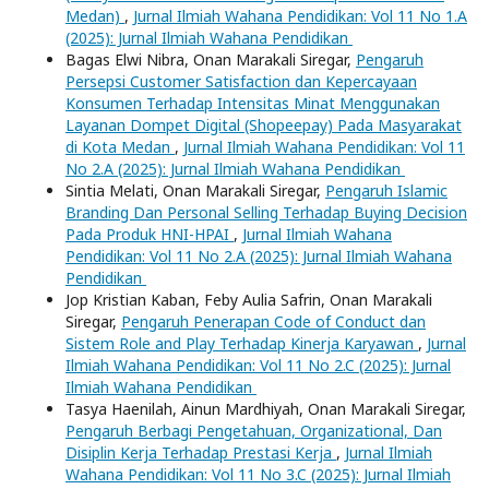
Medan)
,
Jurnal Ilmiah Wahana Pendidikan: Vol 11 No 1.A
(2025): Jurnal Ilmiah Wahana Pendidikan
Bagas Elwi Nibra, Onan Marakali Siregar,
Pengaruh
Persepsi Customer Satisfaction dan Kepercayaan
Konsumen Terhadap Intensitas Minat Menggunakan
Layanan Dompet Digital (Shopeepay) Pada Masyarakat
di Kota Medan
,
Jurnal Ilmiah Wahana Pendidikan: Vol 11
No 2.A (2025): Jurnal Ilmiah Wahana Pendidikan
Sintia Melati, Onan Marakali Siregar,
Pengaruh Islamic
Branding Dan Personal Selling Terhadap Buying Decision
Pada Produk HNI-HPAI
,
Jurnal Ilmiah Wahana
Pendidikan: Vol 11 No 2.A (2025): Jurnal Ilmiah Wahana
Pendidikan
Jop Kristian Kaban, Feby Aulia Safrin, Onan Marakali
Siregar,
Pengaruh Penerapan Code of Conduct dan
Sistem Role and Play Terhadap Kinerja Karyawan
,
Jurnal
Ilmiah Wahana Pendidikan: Vol 11 No 2.C (2025): Jurnal
Ilmiah Wahana Pendidikan
Tasya Haenilah, Ainun Mardhiyah, Onan Marakali Siregar,
Pengaruh Berbagi Pengetahuan, Organizational, Dan
Disiplin Kerja Terhadap Prestasi Kerja
,
Jurnal Ilmiah
Wahana Pendidikan: Vol 11 No 3.C (2025): Jurnal Ilmiah