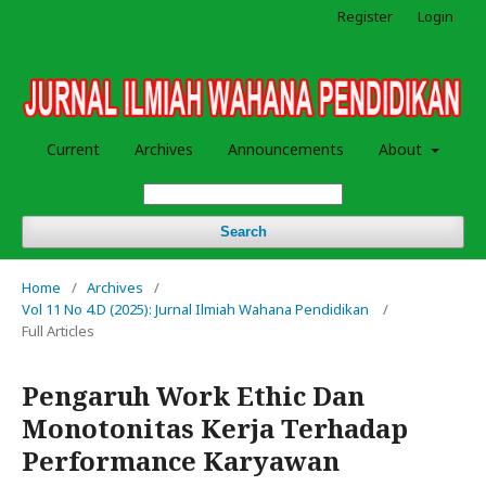
Register
Login
Current
Archives
Announcements
About
Search
Home
/
Archives
/
Vol 11 No 4.D (2025): Jurnal Ilmiah Wahana Pendidikan
/
Full Articles
Pengaruh Work Ethic Dan
Monotonitas Kerja Terhadap
Performance Karyawan