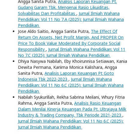
Angga Sanita Putra,
Analisis Laporan Keuangan Pt.
Gudang Garam Tbk. Mengenai Rasio Likuiditas,
Solvabilitas Dan Profitabilitas
,
Jurnal Ilmiah Wahana
Pendidikan: Vol 11 No 7.A (2025): Jurnal Ilmiah Wahana
Pendidikan
Jose Aldo Saitio, Angga Sanita Putra,
The Effect Of
Return On Assets, Net Profit Margin, And PROPER On
Price To Book Value Moderated By Corporate Social
Responsibility
,
Jurnal Ilmiah Wahana Pendidikan: Vol 11
No 7.C (2025): Jurnal Ilmiah Wahana Pendidikan
Dhiya Nasywa Nabilah, Eby Khoirunnisa Setiawan, Kania
Dewita Permana, Kariima Monica Kalishara, Angga
Sanita Putra,
Analisis Laporan Keuangan Pt Goto
Indonesia Tbk 2022-2023
,
Jurnal Ilmiah Wahana
Pendidikan: Vol 11 No 6.C (2025): Jurnal Ilmiah Wahana
Pendidikan
Nabilah Syukurillah, Rekha Sabrina Meilani, Whury Fitria
Rahma, Angga Sanita Putra,
Analisis Rasio Keuangan
Dalam Menilai Kinerja Keuangan Pada Pt. Ultrajaya Milk
Industry & Trading Company, Tbk Periode 2021-2023
,
Jurnal Ilmiah Wahana Pendidikan: Vol 11 No 6.C (2025):
Jurnal Ilmiah Wahana Pendidikan