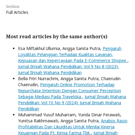
Section
Full Articles
Most read articles by the same author(s)
Esa Miftakhul Ullumia, Angga Sanita Putra,
Pengaruh
Loyalitas Pelanggan Terhadap Kualitas Layanan,
Kepuasan dan Kepercayaan Pada E-Commerce Shopee
,
Jurnal Ilmiah Wahana Pendidikan: Vol 9 No 8 (2023):
Jurnal Ilmiah Wahana Pendidikan
Bella Fitri Nurrachmi, Angga Sanita Putra, Chaerudin
Chaerudin,
Pengaruh Online Promotion Terhadap
Repurchase Intention Dengan Consumer Perception
Sebagai Mediasi Pada Traveloka
,
Jurnal Ilmiah Wahana
Pendidikan: Vol 10 No 9 (2024): Jurnal Ilmiah Wahana
Pendidikan
Muhammad Yusuf Muharram, Yunda Dinar Ferawati,
Yunitsa Rakhmawati, Angga Sanita Putra,
Analisis Rasio
Profitabilitas Dan Likuiditas Untuk Menilai Kinerja
Keuangan Pada Pt. Kimia Farma Tbk
,
Jurnal Ilmiah