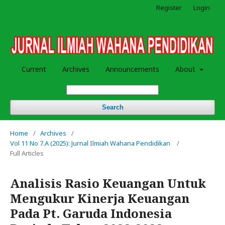
Register
Login
Current
Archives
Announcements
About
Search
Home
/
Archives
/
Vol 11 No 7.A (2025): Jurnal Ilmiah Wahana Pendidikan
/
Full Articles
Analisis Rasio Keuangan Untuk
Mengukur Kinerja Keuangan
Pada Pt. Garuda Indonesia