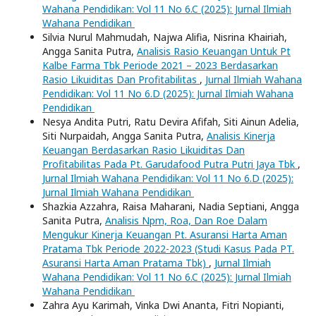
Wahana Pendidikan: Vol 11 No 6.C (2025): Jurnal Ilmiah
Wahana Pendidikan
Silvia Nurul Mahmudah, Najwa Alifia, Nisrina Khairiah,
Angga Sanita Putra,
Analisis Rasio Keuangan Untuk Pt
Kalbe Farma Tbk Periode 2021 – 2023 Berdasarkan
Rasio Likuiditas Dan Profitabilitas
,
Jurnal Ilmiah Wahana
Pendidikan: Vol 11 No 6.D (2025): Jurnal Ilmiah Wahana
Pendidikan
Nesya Andita Putri, Ratu Devira Afifah, Siti Ainun Adelia,
Siti Nurpaidah, Angga Sanita Putra,
Analisis Kinerja
Keuangan Berdasarkan Rasio Likuiditas Dan
Profitabilitas Pada Pt. Garudafood Putra Putri Jaya Tbk
,
Jurnal Ilmiah Wahana Pendidikan: Vol 11 No 6.D (2025):
Jurnal Ilmiah Wahana Pendidikan
Shazkia Azzahra, Raisa Maharani, Nadia Septiani, Angga
Sanita Putra,
Analisis Npm, Roa, Dan Roe Dalam
Mengukur Kinerja Keuangan Pt. Asuransi Harta Aman
Pratama Tbk Periode 2022-2023 (Studi Kasus Pada PT.
Asuransi Harta Aman Pratama Tbk)
,
Jurnal Ilmiah
Wahana Pendidikan: Vol 11 No 6.C (2025): Jurnal Ilmiah
Wahana Pendidikan
Zahra Ayu Karimah, Vinka Dwi Ananta, Fitri Nopianti,