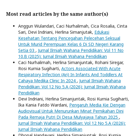
Most read articles by the same author(s)
Anggun Wulandari, Caci Nurhalimah, Cica Rosalia, Cinta
Sari, Devi Indriani, Herlina Simanjutak,
Edukasi
Kesehatan Tentang Pencegahan Pelecehan Seksual
Untuk Murid Perempuan Kelas 6 Di SD Negeri Karang
Setia 03
,
Jurnal Ilmiah Wahana Pendidikan: Vol 11 No
10.B (2025): Jurnal Ilmiah Wahana Pendidikan
Caci Nurhalimah, Herlina Simanjuntak, Rohani Siregar,
Rosi Kurnia Sugiharti,
Actors Associated With Acute
Respiratory Infection (Ari) In Infants And Toddlers At
Cahaya Medika Clinic In 2024
,
Jurnal Ilmiah Wahana
Pendidikan: Vol 12 No 5.A (2026): Jurnal Ilmiah Wahana
Pendidikan
Devi Indriani, Herlina Simanjuntak, Rosi Kurnia Sugiharti,
Ika Kania Fatdo Wardani,
Pengaruh Media Kie Dengan
Audiovisual Untuk Menurunkan Minat Pernikahan Dini
Pada Remaja Putri Di Desa Mulyajaya Tahun 2025
,
Jurnal Ilmiah Wahana Pendidikan: Vol 12 No 5.A (2026):
Jurnal Ilmiah Wahana Pendidikan
Dhonal Handayani, Herlina Simanjuntak, Rosi Kurnia