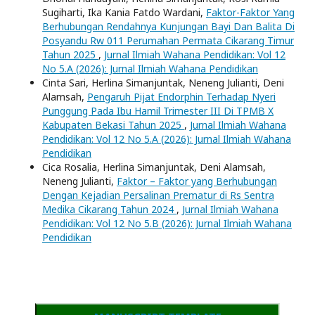
Sugiharti, Ika Kania Fatdo Wardani,
Faktor-Faktor Yang
Berhubungan Rendahnya Kunjungan Bayi Dan Balita Di
Posyandu Rw 011 Perumahan Permata Cikarang Timur
Tahun 2025
,
Jurnal Ilmiah Wahana Pendidikan: Vol 12
No 5.A (2026): Jurnal Ilmiah Wahana Pendidikan
Cinta Sari, Herlina Simanjuntak, Neneng Julianti, Deni
Alamsah,
Pengaruh Pijat Endorphin Terhadap Nyeri
Punggung Pada Ibu Hamil Trimester III Di TPMB X
Kabupaten Bekasi Tahun 2025
,
Jurnal Ilmiah Wahana
Pendidikan: Vol 12 No 5.A (2026): Jurnal Ilmiah Wahana
Pendidikan
Cica Rosalia, Herlina Simanjuntak, Deni Alamsah,
Neneng Julianti,
Faktor – Faktor yang Berhubungan
Dengan Kejadian Persalinan Prematur di Rs Sentra
Medika Cikarang Tahun 2024
,
Jurnal Ilmiah Wahana
Pendidikan: Vol 12 No 5.B (2026): Jurnal Ilmiah Wahana
Pendidikan