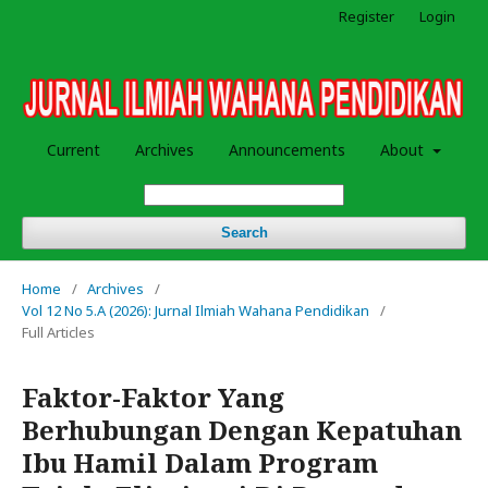
Register
Login
Current
Archives
Announcements
About
Search
Home
/
Archives
/
Vol 12 No 5.A (2026): Jurnal Ilmiah Wahana Pendidikan
/
Full Articles
Faktor-Faktor Yang
Berhubungan Dengan Kepatuhan
Ibu Hamil Dalam Program