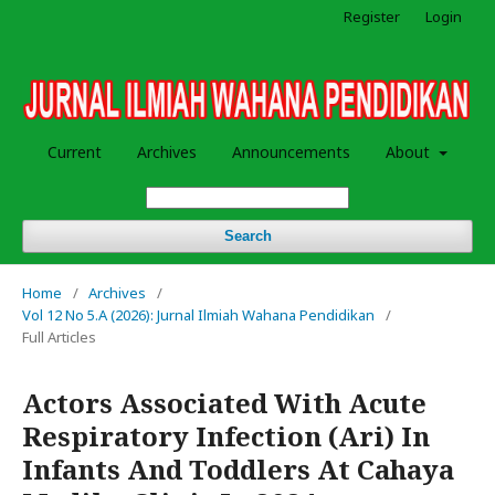
Register
Login
Current
Archives
Announcements
About
Search
Home
/
Archives
/
Vol 12 No 5.A (2026): Jurnal Ilmiah Wahana Pendidikan
/
Full Articles
Actors Associated With Acute
Respiratory Infection (Ari) In
Infants And Toddlers At Cahaya