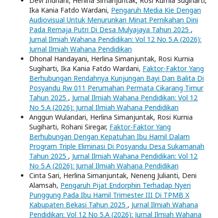
Devi Indriani, Herlina Simanjuntak, Rosi Kurnia Sugiharti,
Ika Kania Fatdo Wardani,
Pengaruh Media Kie Dengan
Audiovisual Untuk Menurunkan Minat Pernikahan Dini
Pada Remaja Putri Di Desa Mulyajaya Tahun 2025
,
Jurnal Ilmiah Wahana Pendidikan: Vol 12 No 5.A (2026):
Jurnal Ilmiah Wahana Pendidikan
Dhonal Handayani, Herlina Simanjuntak, Rosi Kurnia
Sugiharti, Ika Kania Fatdo Wardani,
Faktor-Faktor Yang
Berhubungan Rendahnya Kunjungan Bayi Dan Balita Di
Posyandu Rw 011 Perumahan Permata Cikarang Timur
Tahun 2025
,
Jurnal Ilmiah Wahana Pendidikan: Vol 12
No 5.A (2026): Jurnal Ilmiah Wahana Pendidikan
Anggun Wulandari, Herlina Simanjuntak, Rosi Kurnia
Sugiharti, Rohani Siregar,
Faktor-Faktor Yang
Berhubungan Dengan Kepatuhan Ibu Hamil Dalam
Program Triple Eliminasi Di Posyandu Desa Sukamanah
Tahun 2025
,
Jurnal Ilmiah Wahana Pendidikan: Vol 12
No 5.A (2026): Jurnal Ilmiah Wahana Pendidikan
Cinta Sari, Herlina Simanjuntak, Neneng Julianti, Deni
Alamsah,
Pengaruh Pijat Endorphin Terhadap Nyeri
Punggung Pada Ibu Hamil Trimester III Di TPMB X
Kabupaten Bekasi Tahun 2025
,
Jurnal Ilmiah Wahana
Pendidikan: Vol 12 No 5.A (2026): Jurnal Ilmiah Wahana