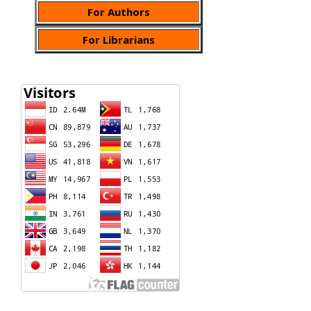
For Authors
For Librarians