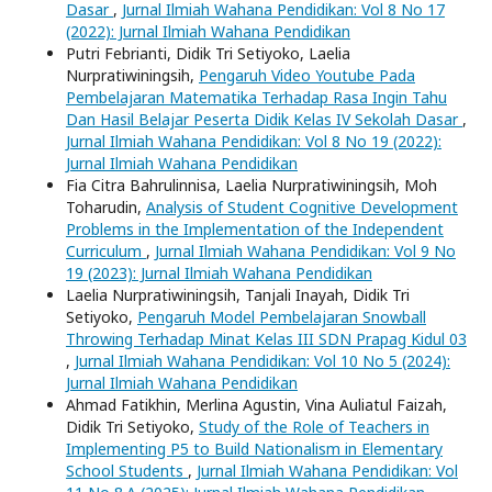
Dasar
,
Jurnal Ilmiah Wahana Pendidikan: Vol 8 No 17
(2022): Jurnal Ilmiah Wahana Pendidikan
Putri Febrianti, Didik Tri Setiyoko, Laelia
Nurpratiwiningsih,
Pengaruh Video Youtube Pada
Pembelajaran Matematika Terhadap Rasa Ingin Tahu
Dan Hasil Belajar Peserta Didik Kelas IV Sekolah Dasar
,
Jurnal Ilmiah Wahana Pendidikan: Vol 8 No 19 (2022):
Jurnal Ilmiah Wahana Pendidikan
Fia Citra Bahrulinnisa, Laelia Nurpratiwiningsih, Moh
Toharudin,
Analysis of Student Cognitive Development
Problems in the Implementation of the Independent
Curriculum
,
Jurnal Ilmiah Wahana Pendidikan: Vol 9 No
19 (2023): Jurnal Ilmiah Wahana Pendidikan
Laelia Nurpratiwiningsih, Tanjali Inayah, Didik Tri
Setiyoko,
Pengaruh Model Pembelajaran Snowball
Throwing Terhadap Minat Kelas III SDN Prapag Kidul 03
,
Jurnal Ilmiah Wahana Pendidikan: Vol 10 No 5 (2024):
Jurnal Ilmiah Wahana Pendidikan
Ahmad Fatikhin, Merlina Agustin, Vina Auliatul Faizah,
Didik Tri Setiyoko,
Study of the Role of Teachers in
Implementing P5 to Build Nationalism in Elementary
School Students
,
Jurnal Ilmiah Wahana Pendidikan: Vol