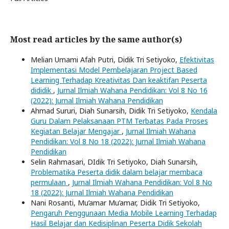
Most read articles by the same author(s)
Melian Umami Afah Putri, Didik Tri Setiyoko,
Efektivitas
Implementasi Model Pembelajaran Project Based
Learning Terhadap Kreativitas Dan keaktifan Peserta
dididik
,
Jurnal Ilmiah Wahana Pendidikan: Vol 8 No 16
(2022): Jurnal Ilmiah Wahana Pendidikan
Ahmad Sururi, Diah Sunarsih, Didik Tri Setiyoko,
Kendala
Guru Dalam Pelaksanaan PTM Terbatas Pada Proses
Kegiatan Belajar Mengajar
,
Jurnal Ilmiah Wahana
Pendidikan: Vol 8 No 18 (2022): Jurnal Ilmiah Wahana
Pendidikan
Selin Rahmasari, DIdik Tri Setiyoko, Diah Sunarsih,
Problematika Peserta didik dalam belajar membaca
permulaan
,
Jurnal Ilmiah Wahana Pendidikan: Vol 8 No
18 (2022): Jurnal Ilmiah Wahana Pendidikan
Nani Rosanti, Mu’amar Mu’amar, Didik Tri Setiyoko,
Pengaruh Penggunaan Media Mobile Learning Terhadap
Hasil Belajar dan Kedisiplinan Peserta Didik Sekolah