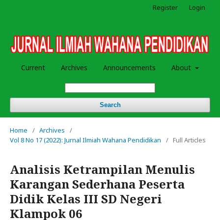
Register
Login
Current
Archives
Announcements
About
Search
Home
/
Archives
/
Vol 8 No 17 (2022): Jurnal Ilmiah Wahana Pendidikan
/
Full Articles
Analisis Ketrampilan Menulis
Karangan Sederhana Peserta
Didik Kelas III SD Negeri
Klampok 06