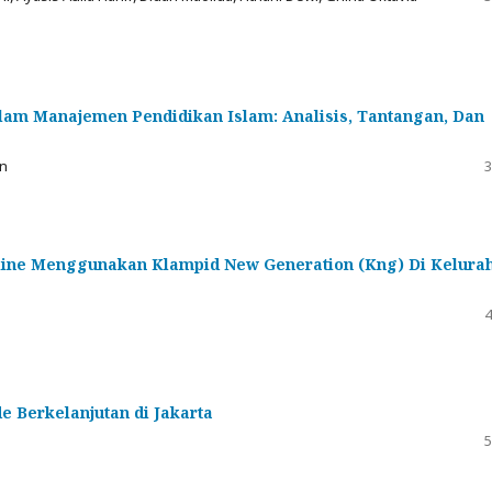
alam Manajemen Pendidikan Islam: Analisis, Tantangan, Dan
an
3
line Menggunakan Klampid New Generation (Kng) Di Kelura
4
 Berkelanjutan di Jakarta
5