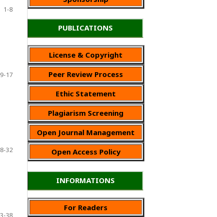
1-8
PUBLICATIONS
License & Copyright
Peer Review Process
9-17
Ethic Statement
Plagiarism Screening
Open Journal Management
8-32
Open Access Policy
INFORMATIONS
For Readers
3-38