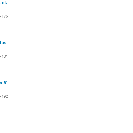
ank
-176
las
-181
s X
-192