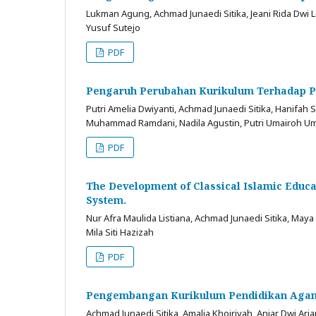
Lukman Agung, Achmad Junaedi Sitika, Jeani Rida Dwi Le
Yusuf Sutejo
PDF
Pengaruh Perubahan Kurikulum Terhadap Pe
Putri Amelia Dwiyanti, Achmad Junaedi Sitika, Hanifah
Muhammad Ramdani, Nadila Agustin, Putri Umairoh U
PDF
The Development of Classical Islamic Educa
System.
Nur Afra Maulida Listiana, Achmad Junaedi Sitika, Maya 
Mila Siti Hazizah
PDF
Pengembangan Kurikulum Pendidikan Agam
Achmad Junaedi Sitika, Amalia Khoiriyah, Anjar Dwi Arian