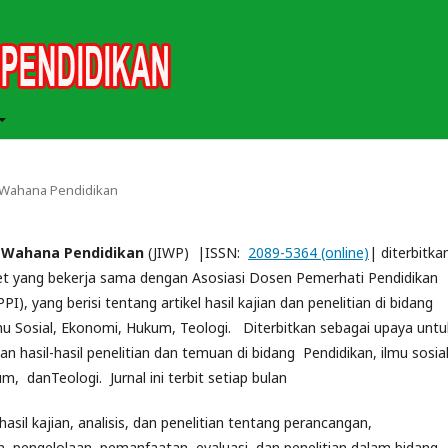
ah Wahana Pendidikan
h Wahana Pendidikan
(JIWP) |ISSN:
2089-5364 (online)
| diterbitka
net yang bekerja sama dengan Asosiasi Dosen Pemerhati Pendidikan
I), yang berisi tentang artikel hasil kajian dan penelitian di bidang
mu Sosial, Ekonomi, Hukum, Teologi. Diterbitkan sebagai upaya untu
n hasil-hasil penelitian dan temuan di bidang Pendidikan, ilmu sosial
, danTeologi. Jurnal ini terbit setiap bulan
sil kajian, analisis, dan penelitian tentang perancangan,
 pengelolaan, pemanfaatan, evaluasi, dan penelitian dalam bidang