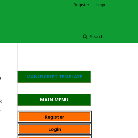
Register
Login
Search
MANUSCRIPT TEMPLATE
n
MAIN MENU
k
,
Register
Login