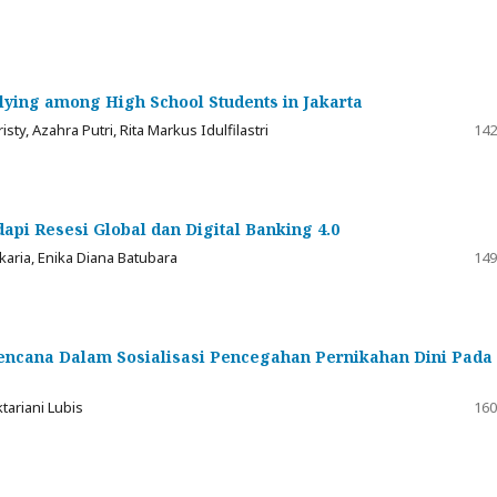
lying among High School Students in Jakarta
isty, Azahra Putri, Rita Markus Idulfilastri
142
pi Resesi Global dan Digital Banking 4.0
aria, Enika Diana Batubara
149
encana Dalam Sosialisasi Pencegahan Pernikahan Dini Pada
ktariani Lubis
160