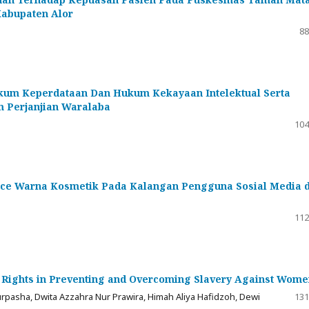
abupaten Alor
88
ukum Keperdataan Dan Hukum Kekayaan Intelektual Serta
 Perjanjian Waralaba
104
ence Warna Kosmetik Pada Kalangan Pengguna Sosial Media d
112
n Rights in Preventing and Overcoming Slavery Against Wom
urpasha, Dwita Azzahra Nur Prawira, Himah Aliya Hafidzoh, Dewi
131