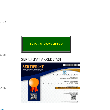
7-75
E-ISSN 2622-8327
6-81
SERTIFIKAT AKREDITASI
2-87
aru