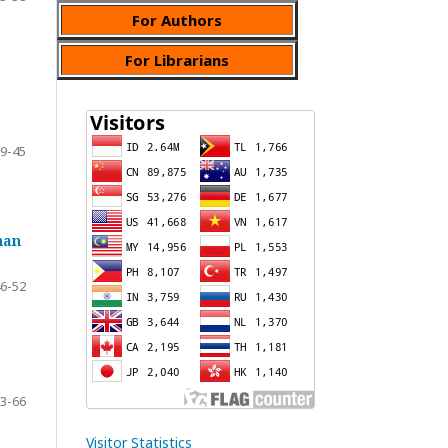
For Authors
For Librarians
9-45
han
6-52
3-66
Visitor Statistics