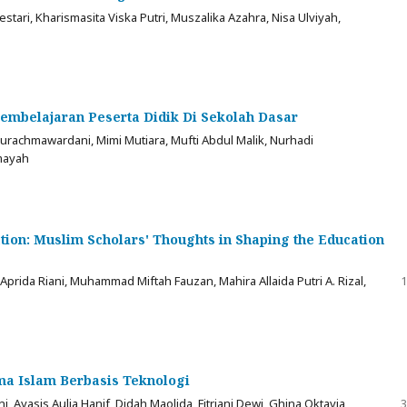
stari, Kharismasita Viska Putri, Muszalika Azahra, Nisa Ulviyah,
mbelajaran Peserta Didik Di Sekolah Dasar
 Surachmawardani, Mimi Mutiara, Mufti Abdul Malik, Nurhadi
mayah
tion: Muslim Scholars' Thoughts in Shaping the Education
Aprida Riani, Muhammad Miftah Fauzan, Mahira Allaida Putri A. Rizal,
1
a Islam Berbasis Teknologi
i, Ayasis Aulia Hanif, Didah Maolida, Fitriani Dewi, Ghina Oktavia
3