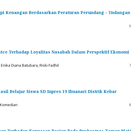
Kopi Kenangan Berdasarkan Peraturan Perundang – Undangan
6
vice Terhadap Loyalitas Nasabah Dalam Perspektif Ekonomi
nika Diana Batubara, Riski Fadhil
7
il Belajar Siswa SD Inpres 19 Ibuanari Distrik Kebar
J Komedian
8
yanan Terhadap Kepuasan Pasien Pada Puskesmas Taman Mat