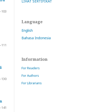
LIHAT SERTIFIKAT
-103
Language
English
Bahasa Indonesia
-111
Information
i
For Readers
For Authors
-130
For Librarians
en
-141