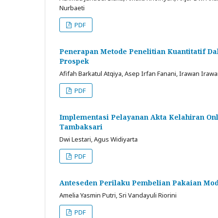
Nurbaeti
PDF
Penerapan Metode Penelitian Kuantitatif D
Prospek
Afifah Barkatul Atqiya, Asep Irfan Fanani, Irawan Iraw
PDF
Implementasi Pelayanan Akta Kelahiran On
Tambaksari
Dwi Lestari, Agus Widiyarta
PDF
Anteseden Perilaku Pembelian Pakaian Mode
Amelia Yasmin Putri, Sri Vandayuli Riorini
PDF