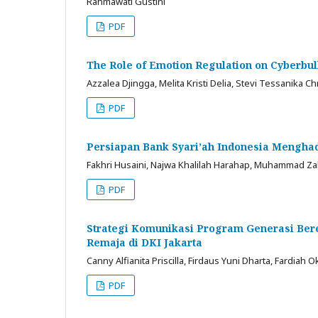
Rahmawati Gustini
PDF
The Role of Emotion Regulation on Cyberbul
Azzalea Djingga, Melita Kristi Delia, Stevi Tessanika Chr
PDF
Persiapan Bank Syari’ah Indonesia Menghada
Fakhri Husaini, Najwa Khalilah Harahap, Muhammad Zak
PDF
Strategi Komunikasi Program Generasi Ber
Remaja di DKI Jakarta
Canny Alfianita Priscilla, Firdaus Yuni Dharta, Fardiah O
PDF