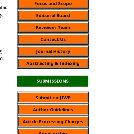
Focus and Scope
atau
ga-
Editorial Board
Reviewer Team
Contact Us
ng
Journal History
mi,
Abstracting & Indexing
SUBMISSIONS
Submit to JIWP
Author Guidelines
Article Processing Charges
Sponsorship