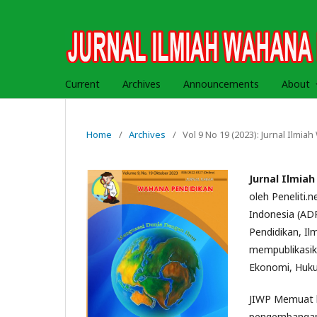
Current
Archives
Announcements
About
Home
/
Archives
/
Vol 9 No 19 (2023): Jurnal Ilmi
Jurnal Ilmia
oleh Peneliti.
Indonesia (ADPP
Pendidikan, Il
mempublikasika
Ekonomi, Hukum
JIWP Memuat ha
pengembangan,